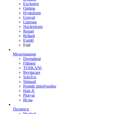
Exclusive
Optima
Hyaluform
Genyal
Linerase
Nucleoform
Repart
Bellarti
Ejal40
Ещё
Мезотерапия
Dermaheal
Fillmed
TOSKANI
Revitacare
SelaTox
Skinasil
Peptide Introlypolise
Hair-X
Pluryal
Иглы
Пилинги
Hyalual