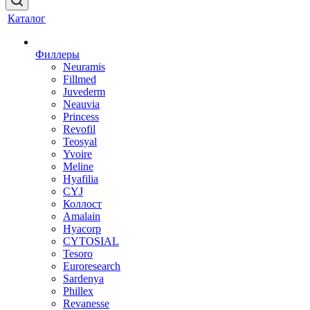
Каталог
Филлеры
Neuramis
Fillmed
Juvederm
Neauvia
Princess
Revofil
Teosyal
Yvoire
Meline
Hyafilia
CYJ
Коллост
Amalain
Hyacorp
CYTOSIAL
Tesoro
Euroresearch
Sardenya
Phillex
Revanesse