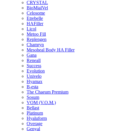
CRYSTAL
BioMialVel
Celosome
Etrebelle
HAFiller
Licol
Metoo Fill
Replengen
Chamryn
Mesoheal Body HA Filler
Gana
Reneall
Success
Evolution
Univelo
Hyamax
B-esta
The Chaeum Premium
Sosum
VOM (V.O.M.)
Bellast
Platinum
Hyaluform
Overage
Genyal