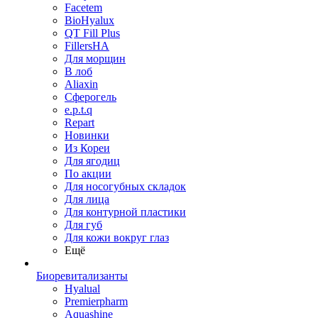
Facetem
BioHyalux
QT Fill Plus
FillersHA
Для морщин
В лоб
Aliaxin
Сферогель
e.p.t.q
Repart
Новинки
Из Кореи
Для ягодиц
По акции
Для носогубных складок
Для лица
Для контурной пластики
Для губ
Для кожи вокруг глаз
Ещё
Биоревитализанты
Hyalual
Premierpharm
Aquashine