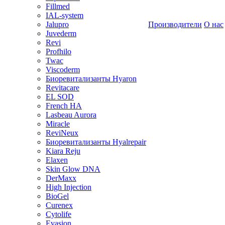
Fillmed
IAL-system
Jalupro
Производители
О нас
Juvederm
Revi
Profhilo
Twac
Viscoderm
Биоревитализанты Hyaron
Revitacare
EL SOD
French HA
Lasbeau Aurora
Miracle
ReviNeux
Биоревитализанты Hyalrepair
Kiara Reju
Elaxen
Skin Glow DNA
DerMaxx
High Injection
BioGel
Curenex
Cytolife
Evasion