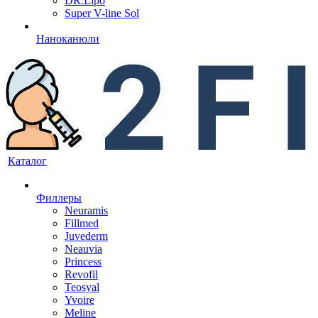
DR.Lipo
Super V-line Sol
Наноканюли
Каталог
Филлеры
Neuramis
Fillmed
Juvederm
Neauvia
Princess
Revofil
Teosyal
Yvoire
Meline