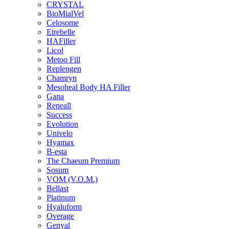
CRYSTAL
BioMialVel
Celosome
Etrebelle
HAFiller
Licol
Metoo Fill
Replengen
Chamryn
Mesoheal Body HA Filler
Gana
Reneall
Success
Evolution
Univelo
Hyamax
B-esta
The Chaeum Premium
Sosum
VOM (V.O.M.)
Bellast
Platinum
Hyaluform
Overage
Genyal