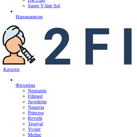
DR.Lipo
Super V-line Sol
Наноканюли
Каталог
Филлеры
Neuramis
Fillmed
Juvederm
Neauvia
Princess
Revofil
Teosyal
Yvoire
Meline