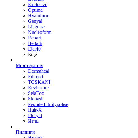
Exclusive
Optima
Hyaluform
Genyal
Linerase
Nucleoform
Repart
Bellarti
Ejal40
Ещё
Мезотерапия
Dermaheal
Fillmed
TOSKANI
Revitacare
SelaTox
Skinasil
Peptide Introlypolise
Hair-X
Pluryal
Иглы
Пилинги
Hyalual