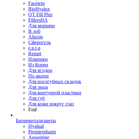
Facetem
BioHyalux
QT Fill Plus
FillersHA
Для морщин
В лоб
Aliaxin
Сферогель
e.p.t.q
Repart
Новинки
Из Кореи
Для ягодиц
По акции
Для носогубных складок
Для лица
Для контурной пластики
Для губ
Для кожи вокруг глаз
Ещё
Биоревитализанты
Hyalual
Premierpharm
Aquashine