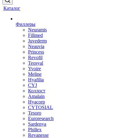
Каталог
Филлеры
Neuramis
Fillmed
Juvederm
Neauvia
Princess
Revofil
Teosyal
Yvoire
Meline
Hyafilia
CYJ
Коллост
Amalain
Hyacorp
CYTOSIAL
Tesoro
Euroresearch
Sardenya
Phillex
Revanesse