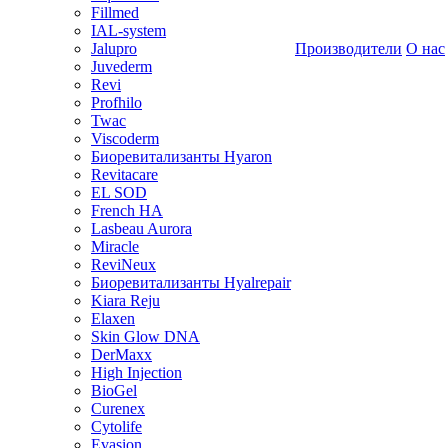
Fillmed
IAL-system
Jalupro
Производители
О нас
Juvederm
Revi
Profhilo
Twac
Viscoderm
Биоревитализанты Hyaron
Revitacare
EL SOD
French HA
Lasbeau Aurora
Miracle
ReviNeux
Биоревитализанты Hyalrepair
Kiara Reju
Elaxen
Skin Glow DNA
DerMaxx
High Injection
BioGel
Curenex
Cytolife
Evasion