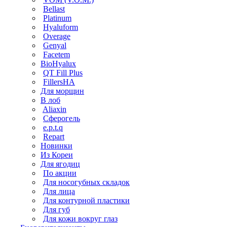
Bellast
Platinum
Hyaluform
Overage
Genyal
Facetem
BioHyalux
QT Fill Plus
FillersHA
Для морщин
В лоб
Aliaxin
Сферогель
e.p.t.q
Repart
Новинки
Из Кореи
Для ягодиц
По акции
Для носогубных складок
Для лица
Для контурной пластики
Для губ
Для кожи вокруг глаз