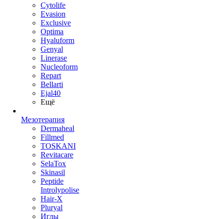
Cytolife
Evasion
Exclusive
Optima
Hyaluform
Genyal
Linerase
Nucleoform
Repart
Bellarti
Ejal40
Ещё
Мезотерапия
Dermaheal
Fillmed
TOSKANI
Revitacare
SelaTox
Skinasil
Peptide
Introlypolise
Hair-X
Pluryal
Иглы