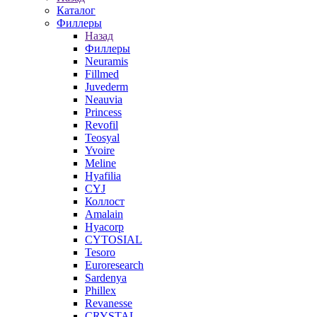
Каталог
Филлеры
Назад
Филлеры
Neuramis
Fillmed
Juvederm
Neauvia
Princess
Revofil
Teosyal
Yvoire
Meline
Hyafilia
CYJ
Коллост
Amalain
Hyacorp
CYTOSIAL
Tesoro
Euroresearch
Sardenya
Phillex
Revanesse
CRYSTAL