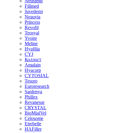
Neuramis
Fillmed
Juvederm
Neauvia
Princess
Revofil
Teosyal
Yvoire
Meline
Hyafilia
CYJ
Коллост
Amalain
Hyacorp
CYTOSIAL
Tesoro
Euroresearch
Sardenya
Phillex
Revanesse
CRYSTAL
BioMialVel
Celosome
Etrebelle
HAFiller