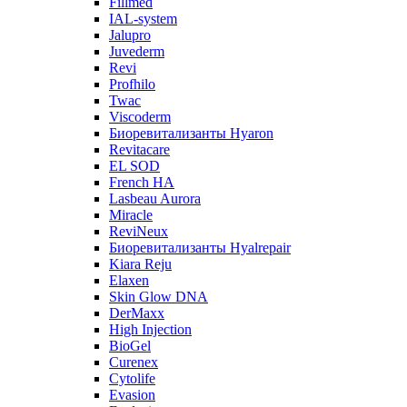
Fillmed
IAL-system
Jalupro
Juvederm
Revi
Profhilo
Twac
Viscoderm
Биоревитализанты Hyaron
Revitacare
EL SOD
French HA
Lasbeau Aurora
Miracle
ReviNeux
Биоревитализанты Hyalrepair
Kiara Reju
Elaxen
Skin Glow DNA
DerMaxx
High Injection
BioGel
Curenex
Cytolife
Evasion