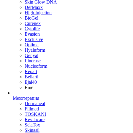
Skin Glow DNA
DerMaxx
High Injection
BioGel
Curenex
Cytolife
Evasion
Exclusive
Optima
Hyaluform
Genyal
Linerase
Nucleoform
Repart
Bellarti
Ejal40
Ещё
Мезотерапия
Dermaheal
Fillmed
TOSKANI
Revitacare
SelaTox
Skinasil