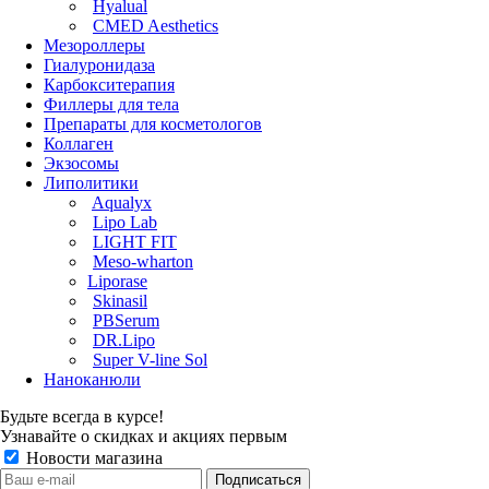
Hyalual
CMED Aesthetics
Мезороллеры
Гиалуронидаза
Карбокситерапия
Филлеры для тела
Препараты для косметологов
Коллаген
Экзосомы
Липолитики
Aqualyx
Lipo Lab
LIGHT FIT
Meso-wharton
Liporase
Skinasil
PBSerum
DR.Lipo
Super V-line Sol
Наноканюли
Будьте всегда в курсе!
Узнавайте о скидках и акциях первым
Новости магазина