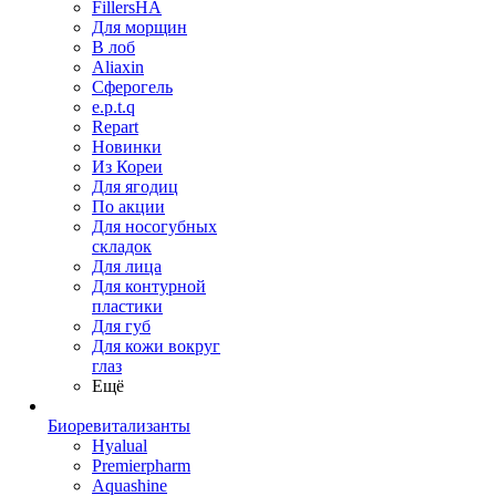
FillersHA
Для морщин
В лоб
Aliaxin
Сферогель
e.p.t.q
Repart
Новинки
Из Кореи
Для ягодиц
По акции
Для носогубных
складок
Для лица
Для контурной
пластики
Для губ
Для кожи вокруг
глаз
Ещё
Биоревитализанты
Hyalual
Premierpharm
Aquashine