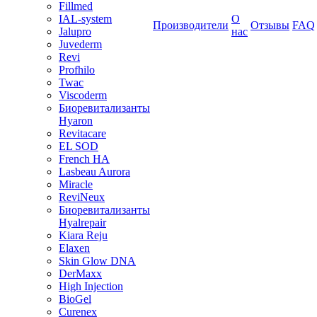
Fillmed
IAL-system
О
Производители
Отзывы
FAQ
Jalupro
нас
Juvederm
Revi
Profhilo
Twac
Viscoderm
Биоревитализанты
Hyaron
Revitacare
EL SOD
French HA
Lasbeau Aurora
Miracle
ReviNeux
Биоревитализанты
Hyalrepair
Kiara Reju
Elaxen
Skin Glow DNA
DerMaxx
High Injection
BioGel
Curenex