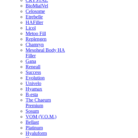
CRYSTAL
BioMialVel
Celosome
Etrebelle
HAFiller
Licol
Metoo Fill
Replengen
Chamryn
Mesoheal Body HA
Filler
Gana
Reneall
Success
Evolution
Univelo
Hyamax
B-esta
The Chaeum
Premium
Sosum
VOM (V.O.M.)
Bellast
Platinum
Hyaluform