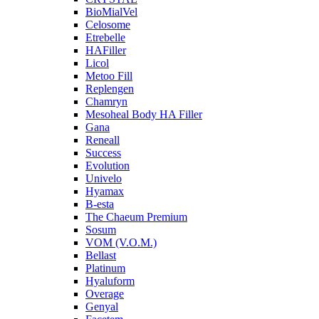
BioMialVel
Celosome
Etrebelle
HAFiller
Licol
Metoo Fill
Replengen
Chamryn
Mesoheal Body HA Filler
Gana
Reneall
Success
Evolution
Univelo
Hyamax
B-esta
The Chaeum Premium
Sosum
VOM (V.O.M.)
Bellast
Platinum
Hyaluform
Overage
Genyal