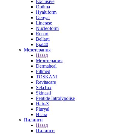
Exclusive
Optima
Hyaluform
Genyal
Linerase
Nucleoform
Repart
Bellarti
Ejal40
Мезотерапия
Назад
Мезотерапия
Dermaheal
Fillmed
TOSKANI
Revitacare
SelaTox
Skinasil
Peptide Introlypolise
Hair-X
Pluryal
Иглы
Пилинги
Назад
Пилинги