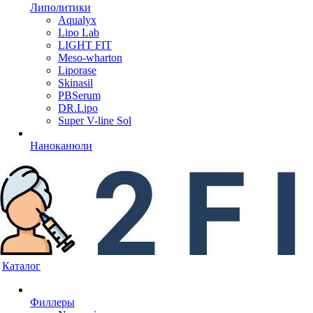
Липолитики
Aqualyx
Lipo Lab
LIGHT FIT
Meso-wharton
Liporase
Skinasil
PBSerum
DR.Lipo
Super V-line Sol
Наноканюли
Каталог
Филлеры