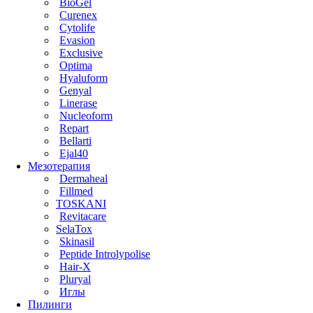
BioGel
Curenex
Cytolife
Evasion
Exclusive
Optima
Hyaluform
Genyal
Linerase
Nucleoform
Repart
Bellarti
Ejal40
Мезотерапия
Dermaheal
Fillmed
TOSKANI
Revitacare
SelaTox
Skinasil
Peptide Introlypolise
Hair-X
Pluryal
Иглы
Пилинги