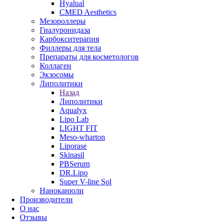
Hyalual
CMED Aesthetics
Мезороллеры
Гиалуронидаза
Карбокситерапия
Филлеры для тела
Препараты для косметологов
Коллаген
Экзосомы
Липолитики
Назад
Липолитики
Aqualyx
Lipo Lab
LIGHT FIT
Meso-wharton
Liporase
Skinasil
PBSerum
DR.Lipo
Super V-line Sol
Наноканюли
Производители
О нас
Отзывы