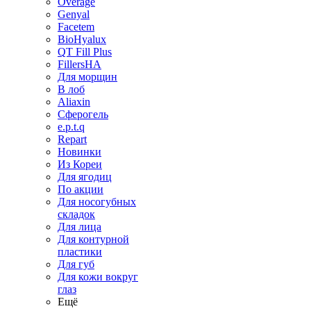
Overage
Genyal
Facetem
BioHyalux
QT Fill Plus
FillersHA
Для морщин
В лоб
Aliaxin
Сферогель
e.p.t.q
Repart
Новинки
Из Кореи
Для ягодиц
По акции
Для носогубных
складок
Для лица
Для контурной
пластики
Для губ
Для кожи вокруг
глаз
Ещё