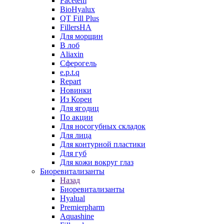
Facetem
BioHyalux
QT Fill Plus
FillersHA
Для морщин
В лоб
Aliaxin
Сферогель
e.p.t.q
Repart
Новинки
Из Кореи
Для ягодиц
По акции
Для носогубных складок
Для лица
Для контурной пластики
Для губ
Для кожи вокруг глаз
Биоревитализанты
Назад
Биоревитализанты
Hyalual
Premierpharm
Aquashine