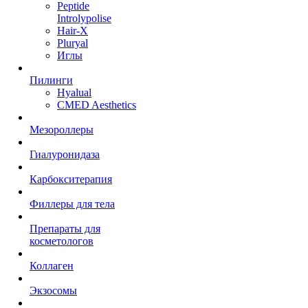
Peptide
Introlypolise
Hair-X
Pluryal
Иглы
Пилинги
Hyalual
CMED Aesthetics
Мезороллеры
Гиалуронидаза
Карбокситерапия
Филлеры для тела
Препараты для
косметологов
Коллаген
Экзосомы