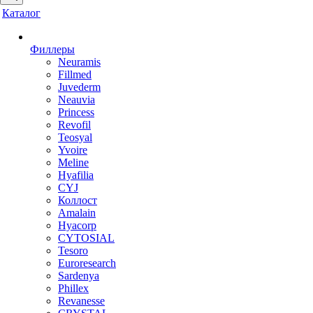
Каталог
Филлеры
Neuramis
Fillmed
Juvederm
Neauvia
Princess
Revofil
Teosyal
Yvoire
Meline
Hyafilia
CYJ
Коллост
Amalain
Hyacorp
CYTOSIAL
Tesoro
Euroresearch
Sardenya
Phillex
Revanesse