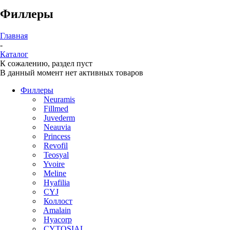
Филлеры
Главная
-
Каталог
К сожалению, раздел пуст
В данный момент нет активных товаров
Филлеры
Neuramis
Fillmed
Juvederm
Neauvia
Princess
Revofil
Teosyal
Yvoire
Meline
Hyafilia
CYJ
Коллост
Amalain
Hyacorp
CYTOSIAL