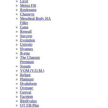
Licol
Metoo Fill
Replengen
Chamryn
Mesoheal Body HA
Filler
Gana
Reneall
Success
Evolution
Univelo
Hyamax
B-esta
The Chaeum
Premium
Sosum
VOM (V.O.M.)
Bellast
Platinum
Hyaluform
Overage
Genyal
Facetem
BioHyalux
QT Fill Plus