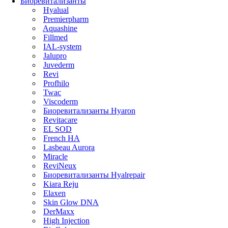
Биоревитализанты
Hyalual
Premierpharm
Aquashine
Fillmed
IAL-system
Jalupro
Juvederm
Revi
Profhilo
Twac
Viscoderm
Биоревитализанты Hyaron
Revitacare
EL SOD
French HA
Lasbeau Aurora
Miracle
ReviNeux
Биоревитализанты Hyalrepair
Kiara Reju
Elaxen
Skin Glow DNA
DerMaxx
High Injection