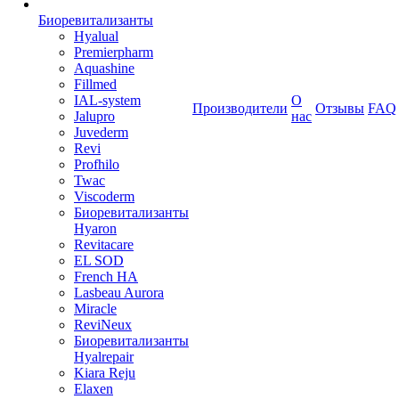
Биоревитализанты
Hyalual
Premierpharm
Aquashine
Fillmed
IAL-system
О
Производители
Отзывы
FAQ
Jalupro
нас
Juvederm
Revi
Profhilo
Twac
Viscoderm
Биоревитализанты
Hyaron
Revitacare
EL SOD
French HA
Lasbeau Aurora
Miracle
ReviNeux
Биоревитализанты
Hyalrepair
Kiara Reju
Elaxen