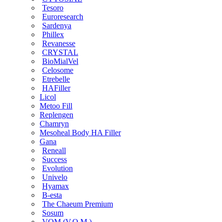
Tesoro
Euroresearch
Sardenya
Phillex
Revanesse
CRYSTAL
BioMialVel
Celosome
Etrebelle
HAFiller
Licol
Metoo Fill
Replengen
Chamryn
Mesoheal Body HA Filler
Gana
Reneall
Success
Evolution
Univelo
Hyamax
B-esta
The Chaeum Premium
Sosum
VOM (V.O.M.)