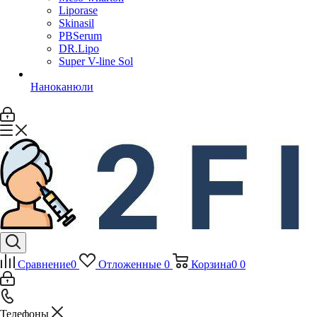
Liporase
Skinasil
PBSerum
DR.Lipo
Super V-line Sol
Наноканюли
Сравнение
0
Отложенные
0
Корзина
0
0
Телефоны