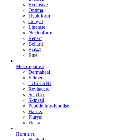
Exclusive
Optima
Hyaluform
Genyal
Linerase
Nucleoform
Repart
Bellarti
Ejal40
Ещё
Мезотерапия
Dermaheal
Fillmed
TOSKANI
Revitacare
SelaTox
Skinasil
Peptide Introlypolise
Hair-X
Pluryal
Иглы
Пилинги
Hyalual