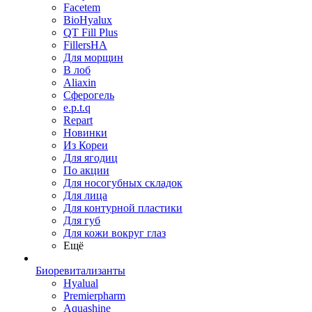
Facetem
BioHyalux
QT Fill Plus
FillersHA
Для морщин
В лоб
Aliaxin
Сферогель
e.p.t.q
Repart
Новинки
Из Кореи
Для ягодиц
По акции
Для носогубных складок
Для лица
Для контурной пластики
Для губ
Для кожи вокруг глаз
Ещё
Биоревитализанты
Hyalual
Premierpharm
Aquashine