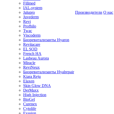
Fillmed
IAL-system
Jalupro
Производители
О нас
Juvederm
Revi
Profhilo
Twac
Viscoderm
Биоревитализанты Hyaron
Revitacare
EL SOD
French HA
Lasbeau Aurora
Miracle
ReviNeux
Биоревитализанты Hyalrepair
Kiara Reju
Elaxen
Skin Glow DNA
DerMaxx
High Injection
BioGel
Curenex
Cytolife
Evasion