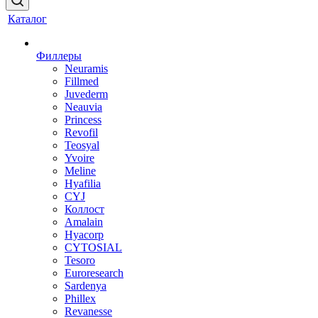
Каталог
Филлеры
Neuramis
Fillmed
Juvederm
Neauvia
Princess
Revofil
Teosyal
Yvoire
Meline
Hyafilia
CYJ
Коллост
Amalain
Hyacorp
CYTOSIAL
Tesoro
Euroresearch
Sardenya
Phillex
Revanesse