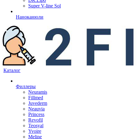
DR.Lipo
Super V-line Sol
Наноканюли
Каталог
Филлеры
Neuramis
Fillmed
Juvederm
Neauvia
Princess
Revofil
Teosyal
Yvoire
Meline