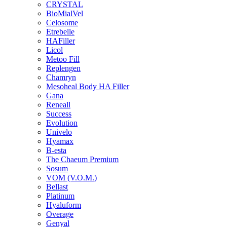
CRYSTAL
BioMialVel
Celosome
Etrebelle
HAFiller
Licol
Metoo Fill
Replengen
Chamryn
Mesoheal Body HA Filler
Gana
Reneall
Success
Evolution
Univelo
Hyamax
B-esta
The Chaeum Premium
Sosum
VOM (V.O.M.)
Bellast
Platinum
Hyaluform
Overage
Genyal