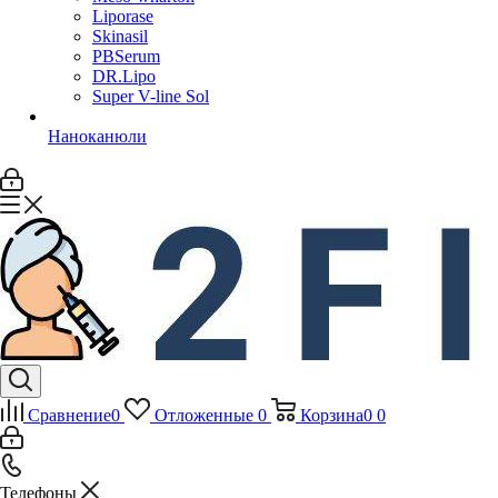
Liporase
Skinasil
PBSerum
DR.Lipo
Super V-line Sol
Наноканюли
Сравнение
0
Отложенные
0
Корзина
0
0
Телефоны