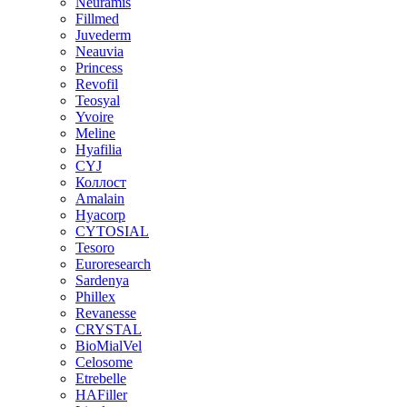
Neuramis
Fillmed
Juvederm
Neauvia
Princess
Revofil
Teosyal
Yvoire
Meline
Hyafilia
CYJ
Коллост
Amalain
Hyacorp
CYTOSIAL
Tesoro
Euroresearch
Sardenya
Phillex
Revanesse
CRYSTAL
BioMialVel
Celosome
Etrebelle
HAFiller