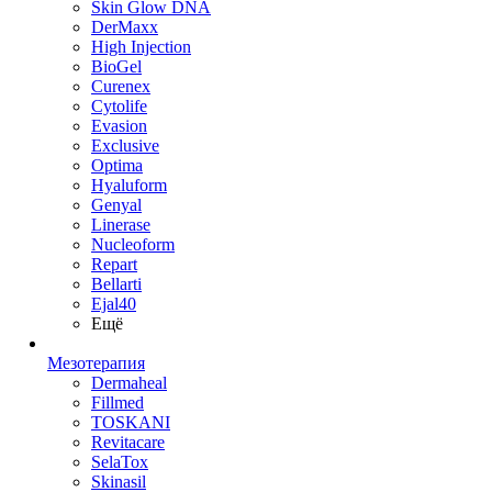
Skin Glow DNA
DerMaxx
High Injection
BioGel
Curenex
Cytolife
Evasion
Exclusive
Optima
Hyaluform
Genyal
Linerase
Nucleoform
Repart
Bellarti
Ejal40
Ещё
Мезотерапия
Dermaheal
Fillmed
TOSKANI
Revitacare
SelaTox
Skinasil