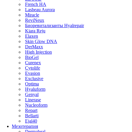
French HA
Lasbeau Aurora
Miracle
ReviNeux
Биоревитализанты Hyalrepair
Kiara Reju
Elaxen
Skin Glow DNA
DerMaxx
High Injection
BioGel
Curenex
Cytolife
Evasion
Exclusive
Optima
Hyaluform
Genyal
Linerase
Nucleoform
Repart
Bellarti
Ejal40
Мезотерапия
Dermaheal