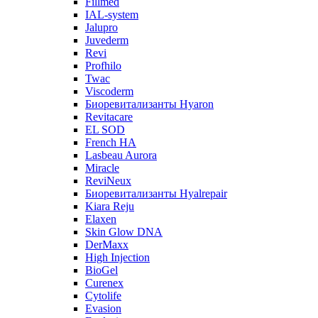
Fillmed
IAL-system
Jalupro
Juvederm
Revi
Profhilo
Twac
Viscoderm
Биоревитализанты Hyaron
Revitacare
EL SOD
French HA
Lasbeau Aurora
Miracle
ReviNeux
Биоревитализанты Hyalrepair
Kiara Reju
Elaxen
Skin Glow DNA
DerMaxx
High Injection
BioGel
Curenex
Cytolife
Evasion