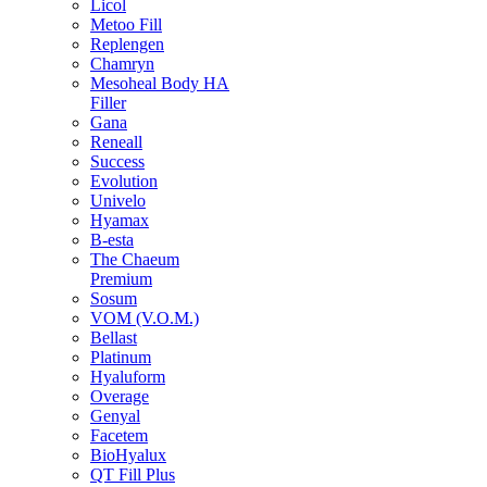
Licol
Metoo Fill
Replengen
Chamryn
Mesoheal Body HA
Filler
Gana
Reneall
Success
Evolution
Univelo
Hyamax
B-esta
The Chaeum
Premium
Sosum
VOM (V.O.M.)
Bellast
Platinum
Hyaluform
Overage
Genyal
Facetem
BioHyalux
QT Fill Plus