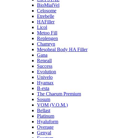
BioMialVel
Celosome
Etrebelle
HAFiller
Licol
Metoo Fill
Replengen
Chamryn
Mesoheal Body HA Filler
Gana
Reneall
Success
Evolution
Univelo
Hyamax
B-esta
The Chaeum Premium
Sosum
VOM (V.O.M.)
Bellast
Platinum
Hyaluform
Overage
Genyal