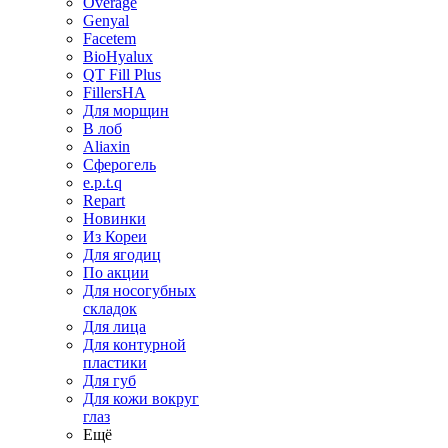
Overage
Genyal
Facetem
BioHyalux
QT Fill Plus
FillersHA
Для морщин
В лоб
Aliaxin
Сферогель
e.p.t.q
Repart
Новинки
Из Кореи
Для ягодиц
По акции
Для носогубных
складок
Для лица
Для контурной
пластики
Для губ
Для кожи вокруг
глаз
Ещё