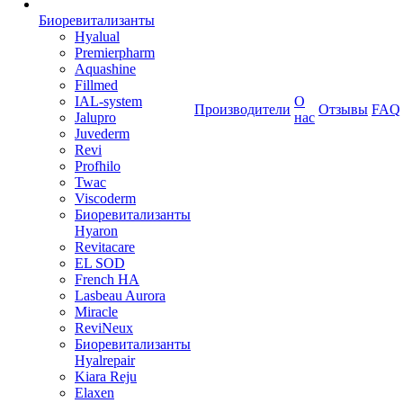
Биоревитализанты
Hyalual
Premierpharm
Aquashine
Fillmed
IAL-system
О
Производители
Отзывы
FAQ
Jalupro
нас
Juvederm
Revi
Profhilo
Twac
Viscoderm
Биоревитализанты
Hyaron
Revitacare
EL SOD
French HA
Lasbeau Aurora
Miracle
ReviNeux
Биоревитализанты
Hyalrepair
Kiara Reju
Elaxen