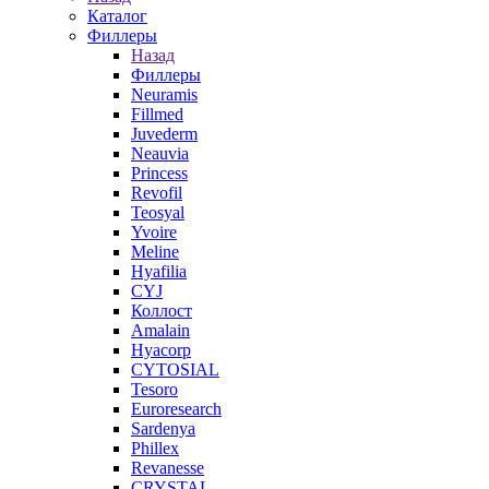
Каталог
Филлеры
Назад
Филлеры
Neuramis
Fillmed
Juvederm
Neauvia
Princess
Revofil
Teosyal
Yvoire
Meline
Hyafilia
CYJ
Коллост
Amalain
Hyacorp
CYTOSIAL
Tesoro
Euroresearch
Sardenya
Phillex
Revanesse
CRYSTAL