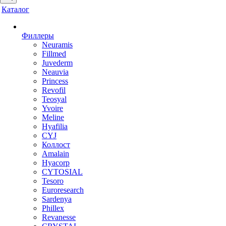
Каталог
Филлеры
Neuramis
Fillmed
Juvederm
Neauvia
Princess
Revofil
Teosyal
Yvoire
Meline
Hyafilia
CYJ
Коллост
Amalain
Hyacorp
CYTOSIAL
Tesoro
Euroresearch
Sardenya
Phillex
Revanesse