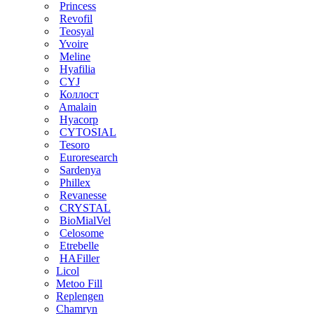
Princess
Revofil
Teosyal
Yvoire
Meline
Hyafilia
CYJ
Коллост
Amalain
Hyacorp
CYTOSIAL
Tesoro
Euroresearch
Sardenya
Phillex
Revanesse
CRYSTAL
BioMialVel
Celosome
Etrebelle
HAFiller
Licol
Metoo Fill
Replengen
Chamryn