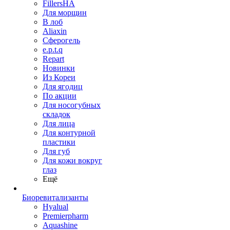
FillersHA
Для морщин
В лоб
Aliaxin
Сферогель
e.p.t.q
Repart
Новинки
Из Кореи
Для ягодиц
По акции
Для носогубных
складок
Для лица
Для контурной
пластики
Для губ
Для кожи вокруг
глаз
Ещё
Биоревитализанты
Hyalual
Premierpharm
Aquashine