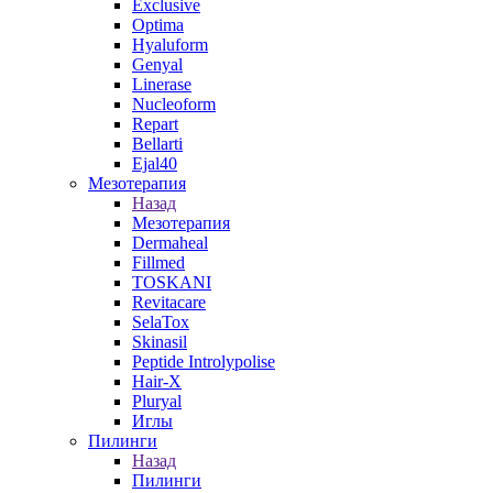
Exclusive
Optima
Hyaluform
Genyal
Linerase
Nucleoform
Repart
Bellarti
Ejal40
Мезотерапия
Назад
Мезотерапия
Dermaheal
Fillmed
TOSKANI
Revitacare
SelaTox
Skinasil
Peptide Introlypolise
Hair-X
Pluryal
Иглы
Пилинги
Назад
Пилинги