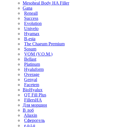
Mesoheal Body HA Filler
Gana
Reneall
Success
Evolution
Univelo
Hyamax
B-esta
The Chaeum Premium
Sosum
VOM (V.O.M.)
Bellast
Platinum
Hyaluform
Overage
Genyal
Facetem
BioHyalux
QT Fill Plus
FillersHA
Для морщин
В лоб
Aliaxin
Сферогель
e.p.t.q