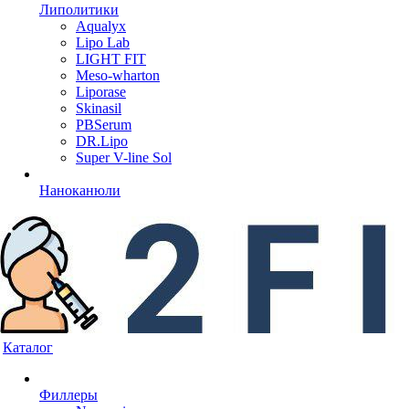
Липолитики
Aqualyx
Lipo Lab
LIGHT FIT
Meso-wharton
Liporase
Skinasil
PBSerum
DR.Lipo
Super V-line Sol
Наноканюли
Каталог
Филлеры