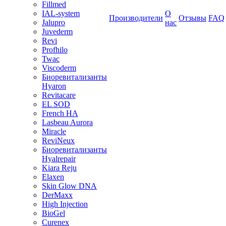
Fillmed
IAL-system
О
Производители
Отзывы
FAQ
Jalupro
нас
Juvederm
Revi
Profhilo
Twac
Viscoderm
Биоревитализанты
Hyaron
Revitacare
EL SOD
French HA
Lasbeau Aurora
Miracle
ReviNeux
Биоревитализанты
Hyalrepair
Kiara Reju
Elaxen
Skin Glow DNA
DerMaxx
High Injection
BioGel
Curenex