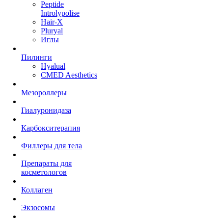
Peptide
Introlypolise
Hair-X
Pluryal
Иглы
Пилинги
Hyalual
CMED Aesthetics
Мезороллеры
Гиалуронидаза
Карбокситерапия
Филлеры для тела
Препараты для
косметологов
Коллаген
Экзосомы