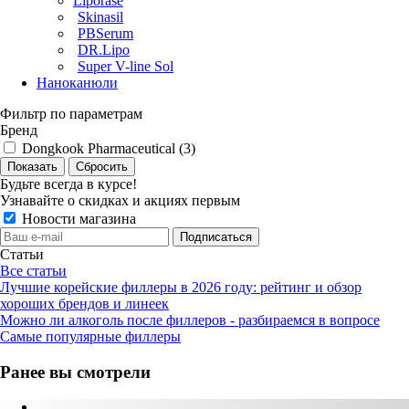
Liporase
Skinasil
PBSerum
DR.Lipo
Super V-line Sol
Наноканюли
Фильтр по параметрам
Бренд
Dongkook Pharmaceutical (
3
)
Сбросить
Будьте всегда в курсе!
Узнавайте о скидках и акциях первым
Новости магазина
Статьи
Все статьи
Лучшие корейские филлеры в 2026 году: рейтинг и обзор
хороших брендов и линеек
Можно ли алкоголь после филлеров - разбираемся в вопросе
Самые популярные филлеры
Ранее вы смотрели