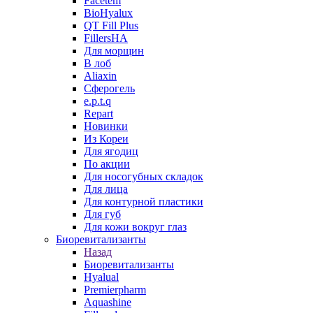
Facetem
BioHyalux
QT Fill Plus
FillersHA
Для морщин
В лоб
Aliaxin
Сферогель
e.p.t.q
Repart
Новинки
Из Кореи
Для ягодиц
По акции
Для носогубных складок
Для лица
Для контурной пластики
Для губ
Для кожи вокруг глаз
Биоревитализанты
Назад
Биоревитализанты
Hyalual
Premierpharm
Aquashine