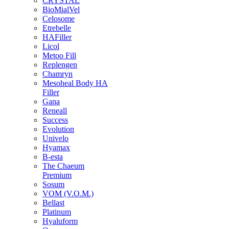
CRYSTAL
BioMialVel
Celosome
Etrebelle
HAFiller
Licol
Metoo Fill
Replengen
Chamryn
Mesoheal Body HA
Filler
Gana
Reneall
Success
Evolution
Univelo
Hyamax
B-esta
The Chaeum
Premium
Sosum
VOM (V.O.M.)
Bellast
Platinum
Hyaluform