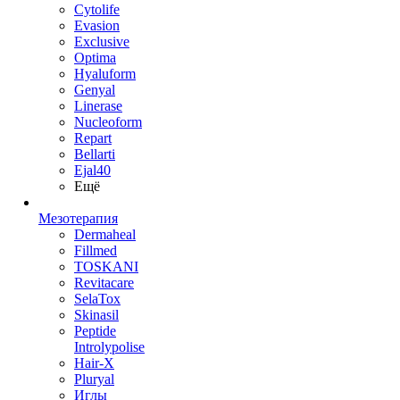
Cytolife
Evasion
Exclusive
Optima
Hyaluform
Genyal
Linerase
Nucleoform
Repart
Bellarti
Ejal40
Ещё
Мезотерапия
Dermaheal
Fillmed
TOSKANI
Revitacare
SelaTox
Skinasil
Peptide
Introlypolise
Hair-X
Pluryal
Иглы