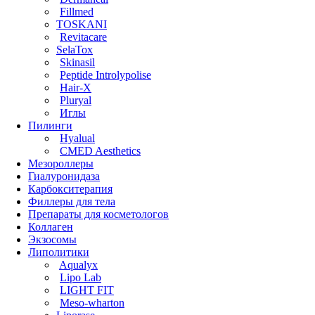
Fillmed
TOSKANI
Revitacare
SelaTox
Skinasil
Peptide Introlypolise
Hair-X
Pluryal
Иглы
Пилинги
Hyalual
CMED Aesthetics
Мезороллеры
Гиалуронидаза
Карбокситерапия
Филлеры для тела
Препараты для косметологов
Коллаген
Экзосомы
Липолитики
Aqualyx
Lipo Lab
LIGHT FIT
Meso-wharton