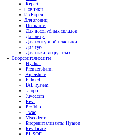
Repart
Новинки
Из Кореи
Для ягодиц
По акции
Для носогубных складок
Для лица
Для контурной пластики
Для губ
Для кожи вокруг глаз
Биоревитализанты
Hyalual
Premierpharm
Aquashine
Fillmed
IAL-system
Jalupro
Juvederm
Revi
Profhilo
Twac
Viscoderm
Биоревитализанты Hyaron
Revitacare
EL SOD