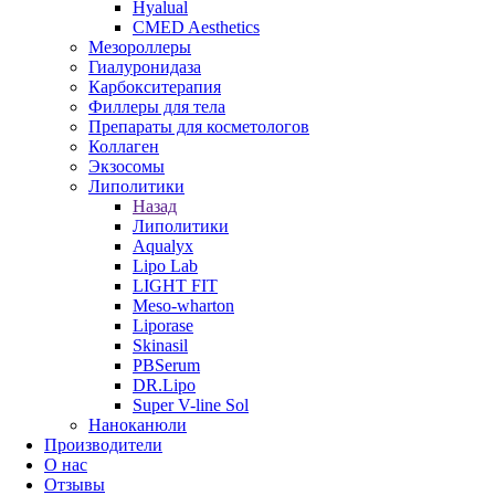
Hyalual
CMED Aesthetics
Мезороллеры
Гиалуронидаза
Карбокситерапия
Филлеры для тела
Препараты для косметологов
Коллаген
Экзосомы
Липолитики
Назад
Липолитики
Aqualyx
Lipo Lab
LIGHT FIT
Meso-wharton
Liporase
Skinasil
PBSerum
DR.Lipo
Super V-line Sol
Наноканюли
Производители
О нас
Отзывы