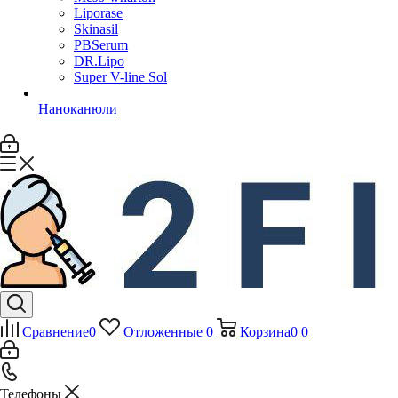
Liporase
Skinasil
PBSerum
DR.Lipo
Super V-line Sol
Наноканюли
Сравнение
0
Отложенные
0
Корзина
0
0
Телефоны