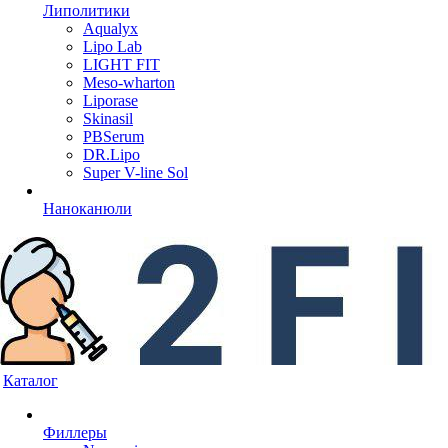
Липолитики
Aqualyx
Lipo Lab
LIGHT FIT
Meso-wharton
Liporase
Skinasil
PBSerum
DR.Lipo
Super V-line Sol
Наноканюли
Каталог
Филлеры