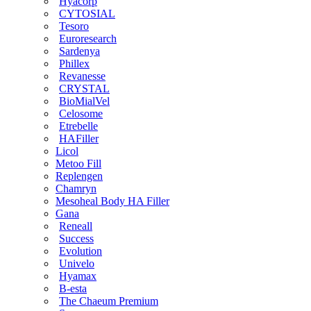
Hyacorp
CYTOSIAL
Tesoro
Euroresearch
Sardenya
Phillex
Revanesse
CRYSTAL
BioMialVel
Celosome
Etrebelle
HAFiller
Licol
Metoo Fill
Replengen
Chamryn
Mesoheal Body HA Filler
Gana
Reneall
Success
Evolution
Univelo
Hyamax
B-esta
The Chaeum Premium