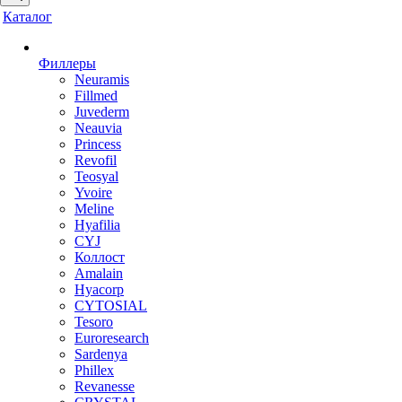
Каталог
Филлеры
Neuramis
Fillmed
Juvederm
Neauvia
Princess
Revofil
Teosyal
Yvoire
Meline
Hyafilia
CYJ
Коллост
Amalain
Hyacorp
CYTOSIAL
Tesoro
Euroresearch
Sardenya
Phillex
Revanesse