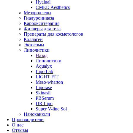
Hyalual
CMED Aesthetics
Мезороллеры
Гиалуронидаза
Карбокситерапия
Филлеры для тела
Препараты для косметологов
Коллаген
Экзосомы
Липолитики
Назад
Липолитики
Aqualyx
Lipo Lab
LIGHT FIT
Meso-wharton
Liporase
Skinasil
PBSerum
DR.Lipo
Super V-line Sol
Наноканюли
Производители
О нас
Отзывы