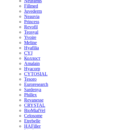
Neuramis
Fillmed
Juvederm
Neauvia
Princess
Revofil
Teosyal
Yvoire
Meline
Hyafilia
CYJ
Коллост
Amalain
Hyacorp
CYTOSIAL
Tesoro
Euroresearch
Sardenya
Phillex
Revanesse
CRYSTAL
BioMialVel
Celosome
Etrebelle
HAFiller