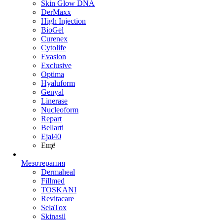
Skin Glow DNA
DerMaxx
High Injection
BioGel
Curenex
Cytolife
Evasion
Exclusive
Optima
Hyaluform
Genyal
Linerase
Nucleoform
Repart
Bellarti
Ejal40
Ещё
Мезотерапия
Dermaheal
Fillmed
TOSKANI
Revitacare
SelaTox
Skinasil