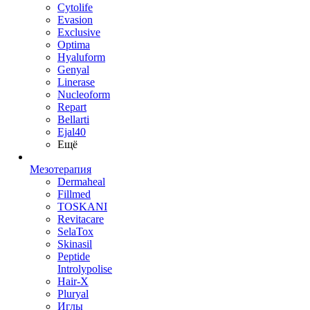
Cytolife
Evasion
Exclusive
Optima
Hyaluform
Genyal
Linerase
Nucleoform
Repart
Bellarti
Ejal40
Ещё
Мезотерапия
Dermaheal
Fillmed
TOSKANI
Revitacare
SelaTox
Skinasil
Peptide
Introlypolise
Hair-X
Pluryal
Иглы