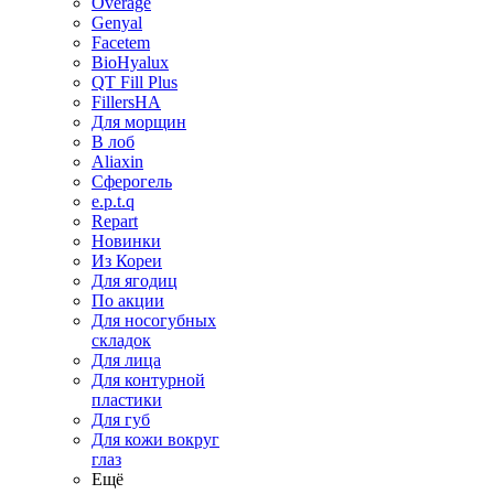
Overage
Genyal
Facetem
BioHyalux
QT Fill Plus
FillersHA
Для морщин
В лоб
Aliaxin
Сферогель
e.p.t.q
Repart
Новинки
Из Кореи
Для ягодиц
По акции
Для носогубных
складок
Для лица
Для контурной
пластики
Для губ
Для кожи вокруг
глаз
Ещё