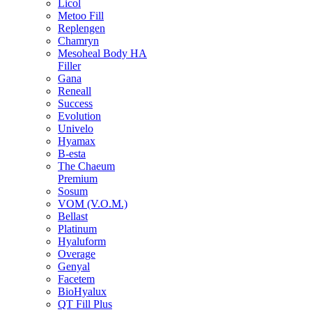
Licol
Metoo Fill
Replengen
Chamryn
Mesoheal Body HA
Filler
Gana
Reneall
Success
Evolution
Univelo
Hyamax
B-esta
The Chaeum
Premium
Sosum
VOM (V.O.M.)
Bellast
Platinum
Hyaluform
Overage
Genyal
Facetem
BioHyalux
QT Fill Plus