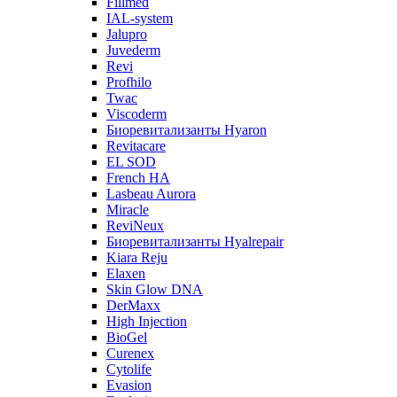
Fillmed
IAL-system
Jalupro
Juvederm
Revi
Profhilo
Twac
Viscoderm
Биоревитализанты Hyaron
Revitacare
EL SOD
French HA
Lasbeau Aurora
Miracle
ReviNeux
Биоревитализанты Hyalrepair
Kiara Reju
Elaxen
Skin Glow DNA
DerMaxx
High Injection
BioGel
Curenex
Cytolife
Evasion