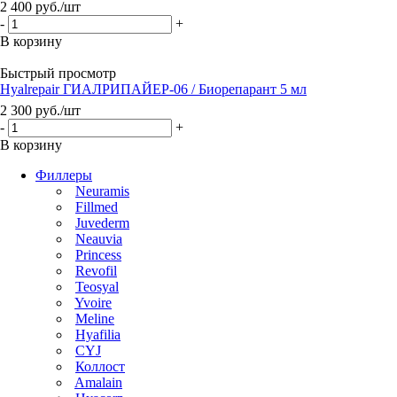
2 400
руб.
/шт
-
+
В корзину
Быстрый просмотр
Hyalrepair ГИАЛРИПАЙЕР-06 / Биорепарант 5 мл
2 300
руб.
/шт
-
+
В корзину
Филлеры
Neuramis
Fillmed
Juvederm
Neauvia
Princess
Revofil
Teosyal
Yvoire
Meline
Hyafilia
CYJ
Коллост
Amalain