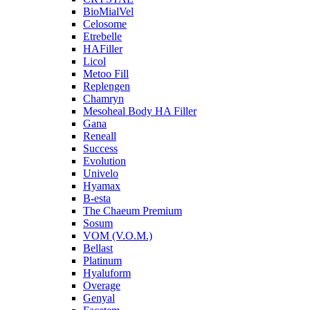
BioMialVel
Celosome
Etrebelle
HAFiller
Licol
Metoo Fill
Replengen
Chamryn
Mesoheal Body HA Filler
Gana
Reneall
Success
Evolution
Univelo
Hyamax
B-esta
The Chaeum Premium
Sosum
VOM (V.O.M.)
Bellast
Platinum
Hyaluform
Overage
Genyal