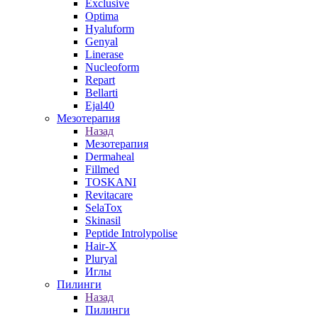
Exclusive
Optima
Hyaluform
Genyal
Linerase
Nucleoform
Repart
Bellarti
Ejal40
Мезотерапия
Назад
Мезотерапия
Dermaheal
Fillmed
TOSKANI
Revitacare
SelaTox
Skinasil
Peptide Introlypolise
Hair-X
Pluryal
Иглы
Пилинги
Назад
Пилинги