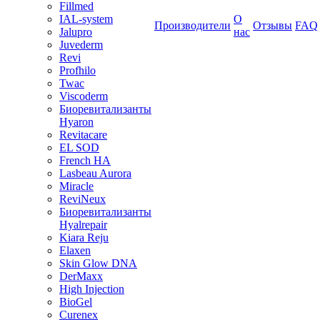
Fillmed
IAL-system
О
Производители
Отзывы
FAQ
Jalupro
нас
Juvederm
Revi
Profhilo
Twac
Viscoderm
Биоревитализанты
Hyaron
Revitacare
EL SOD
French HA
Lasbeau Aurora
Miracle
ReviNeux
Биоревитализанты
Hyalrepair
Kiara Reju
Elaxen
Skin Glow DNA
DerMaxx
High Injection
BioGel
Curenex