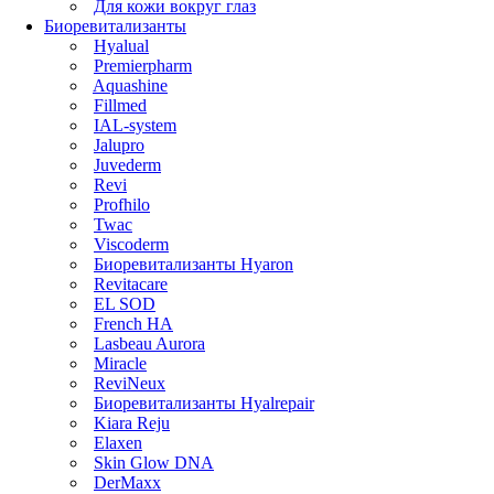
Для кожи вокруг глаз
Биоревитализанты
Hyalual
Premierpharm
Aquashine
Fillmed
IAL-system
Jalupro
Juvederm
Revi
Profhilo
Twac
Viscoderm
Биоревитализанты Hyaron
Revitacare
EL SOD
French HA
Lasbeau Aurora
Miracle
ReviNeux
Биоревитализанты Hyalrepair
Kiara Reju
Elaxen
Skin Glow DNA
DerMaxx