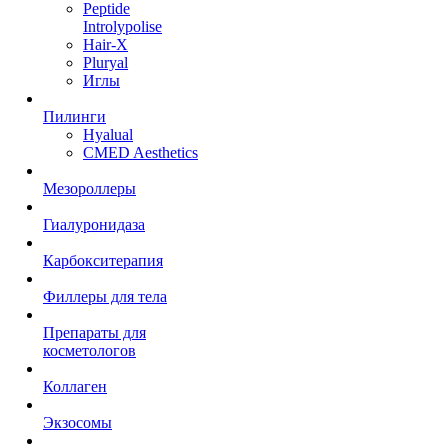
Peptide
Introlypolise
Hair-X
Pluryal
Иглы
Пилинги
Hyalual
CMED Aesthetics
Мезороллеры
Гиалуронидаза
Карбокситерапия
Филлеры для тела
Препараты для
косметологов
Коллаген
Экзосомы