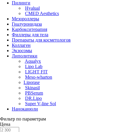
Пилинги
Hyalual
CMED Aesthetics
Мезороллеры
Гиалуронидаза
Карбокситерапия
Филлеры для тела
Препараты для косметологов
Коллаген
Экзосомы
Липолитики
Aqualyx
Lipo Lab
LIGHT FIT
Meso-wharton
Liporase
Skinasil
PBSerum
DR.Lipo
Super V-line Sol
Наноканюли
Фильтр по параметрам
Цена