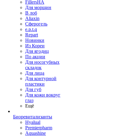
FillersHA
Для морщин
В лоб
Aliaxin
Сферогель
e.p.t.q
Repart
Новинки
Из Кореи
Для ягодиц
По акции
Для носогубных
складок
Для лица
Для контурной
пластики
Для губ
Для кожи вокруг
глаз
Ещё
Биоревитализанты
Hyalual
Premierpharm
Aquashine