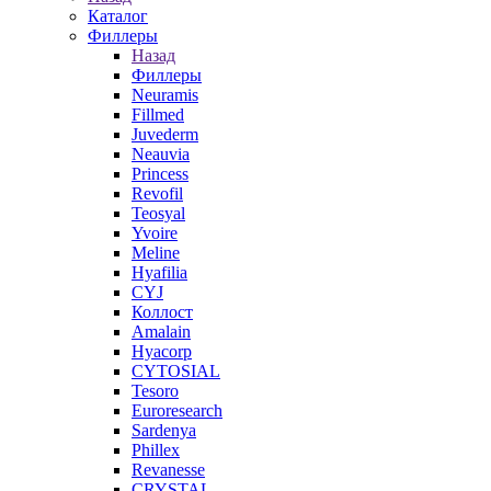
Каталог
Филлеры
Назад
Филлеры
Neuramis
Fillmed
Juvederm
Neauvia
Princess
Revofil
Teosyal
Yvoire
Meline
Hyafilia
CYJ
Коллост
Amalain
Hyacorp
CYTOSIAL
Tesoro
Euroresearch
Sardenya
Phillex
Revanesse
CRYSTAL