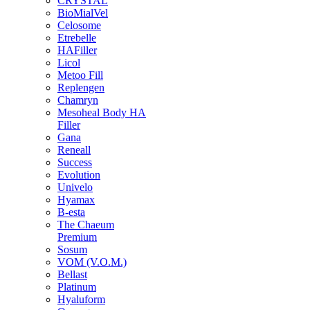
CRYSTAL
BioMialVel
Celosome
Etrebelle
HAFiller
Licol
Metoo Fill
Replengen
Chamryn
Mesoheal Body HA
Filler
Gana
Reneall
Success
Evolution
Univelo
Hyamax
B-esta
The Chaeum
Premium
Sosum
VOM (V.O.M.)
Bellast
Platinum
Hyaluform