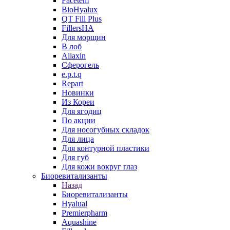
Facetem
BioHyalux
QT Fill Plus
FillersHA
Для морщин
В лоб
Aliaxin
Сферогель
e.p.t.q
Repart
Новинки
Из Кореи
Для ягодиц
По акции
Для носогубных складок
Для лица
Для контурной пластики
Для губ
Для кожи вокруг глаз
Биоревитализанты
Назад
Биоревитализанты
Hyalual
Premierpharm
Aquashine