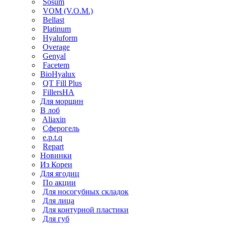
Sosum
VOM (V.O.M.)
Bellast
Platinum
Hyaluform
Overage
Genyal
Facetem
BioHyalux
QT Fill Plus
FillersHA
Для морщин
В лоб
Aliaxin
Сферогель
e.p.t.q
Repart
Новинки
Из Кореи
Для ягодиц
По акции
Для носогубных складок
Для лица
Для контурной пластики
Для губ