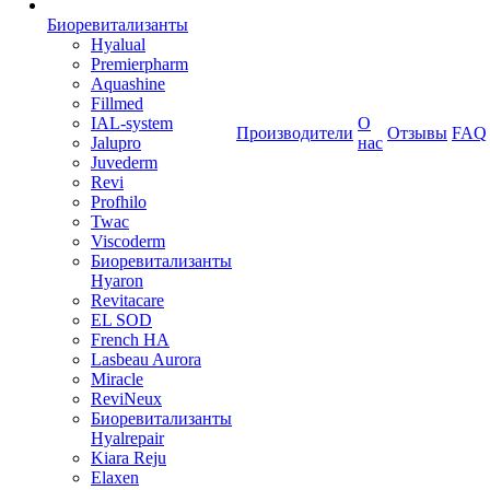
Биоревитализанты
Hyalual
Premierpharm
Aquashine
Fillmed
IAL-system
О
Производители
Отзывы
FAQ
Jalupro
нас
Juvederm
Revi
Profhilo
Twac
Viscoderm
Биоревитализанты
Hyaron
Revitacare
EL SOD
French HA
Lasbeau Aurora
Miracle
ReviNeux
Биоревитализанты
Hyalrepair
Kiara Reju
Elaxen