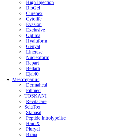
High Injection
BioGel
Curenex
Cytolife
Evasion
Exclusive
Optima
Hyaluform
Genyal
Linerase
Nucleoform
Repart
Bellarti
Ejal40
Мезотерапия
Dermaheal
Fillmed
TOSKANI
Revitacare
SelaTox
Skinasil
Peptide Introlypolise
Hair-X
Pluryal
Иглы