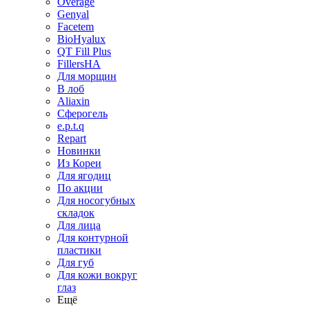
Overage
Genyal
Facetem
BioHyalux
QT Fill Plus
FillersHA
Для морщин
В лоб
Aliaxin
Сферогель
e.p.t.q
Repart
Новинки
Из Кореи
Для ягодиц
По акции
Для носогубных
складок
Для лица
Для контурной
пластики
Для губ
Для кожи вокруг
глаз
Ещё