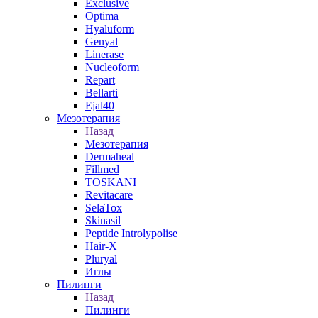
Exclusive
Optima
Hyaluform
Genyal
Linerase
Nucleoform
Repart
Bellarti
Ejal40
Мезотерапия
Назад
Мезотерапия
Dermaheal
Fillmed
TOSKANI
Revitacare
SelaTox
Skinasil
Peptide Introlypolise
Hair-X
Pluryal
Иглы
Пилинги
Назад
Пилинги