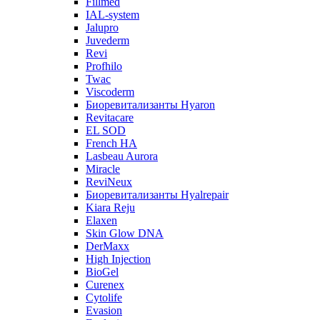
Fillmed
IAL-system
Jalupro
Juvederm
Revi
Profhilo
Twac
Viscoderm
Биоревитализанты Hyaron
Revitacare
EL SOD
French HA
Lasbeau Aurora
Miracle
ReviNeux
Биоревитализанты Hyalrepair
Kiara Reju
Elaxen
Skin Glow DNA
DerMaxx
High Injection
BioGel
Curenex
Cytolife
Evasion