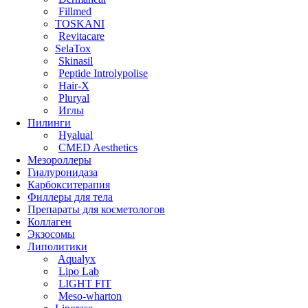
Fillmed
TOSKANI
Revitacare
SelaTox
Skinasil
Peptide Introlypolise
Hair-X
Pluryal
Иглы
Пилинги
Hyalual
CMED Aesthetics
Мезороллеры
Гиалуронидаза
Карбокситерапия
Филлеры для тела
Препараты для косметологов
Коллаген
Экзосомы
Липолитики
Aqualyx
Lipo Lab
LIGHT FIT
Meso-wharton