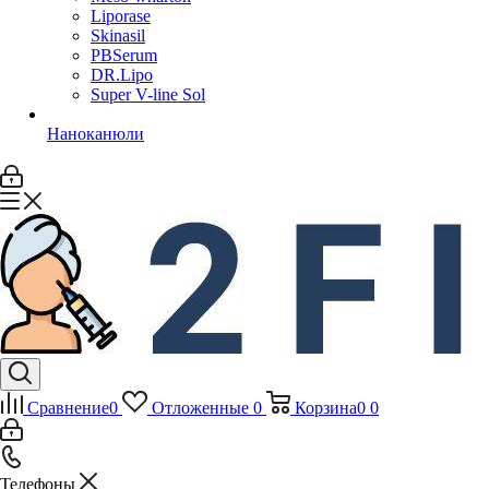
Liporase
Skinasil
PBSerum
DR.Lipo
Super V-line Sol
Наноканюли
Сравнение
0
Отложенные
0
Корзина
0
0
Телефоны