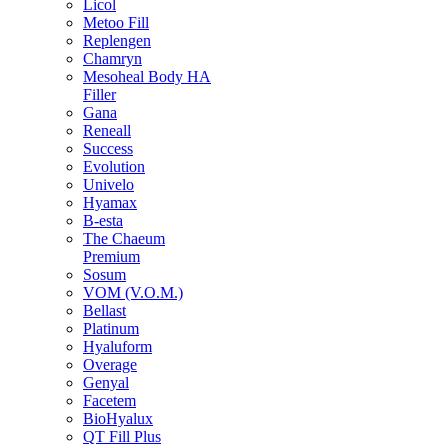
Licol
Metoo Fill
Replengen
Chamryn
Mesoheal Body HA
Filler
Gana
Reneall
Success
Evolution
Univelo
Hyamax
B-esta
The Chaeum
Premium
Sosum
VOM (V.O.M.)
Bellast
Platinum
Hyaluform
Overage
Genyal
Facetem
BioHyalux
QT Fill Plus