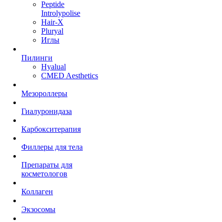
Peptide
Introlypolise
Hair-X
Pluryal
Иглы
Пилинги
Hyalual
CMED Aesthetics
Мезороллеры
Гиалуронидаза
Карбокситерапия
Филлеры для тела
Препараты для
косметологов
Коллаген
Экзосомы