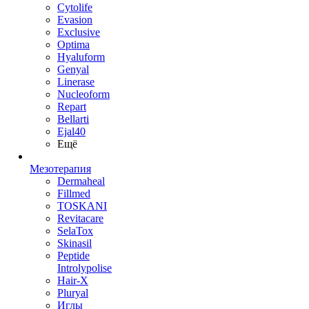
Cytolife
Evasion
Exclusive
Optima
Hyaluform
Genyal
Linerase
Nucleoform
Repart
Bellarti
Ejal40
Ещё
Мезотерапия
Dermaheal
Fillmed
TOSKANI
Revitacare
SelaTox
Skinasil
Peptide
Introlypolise
Hair-X
Pluryal
Иглы