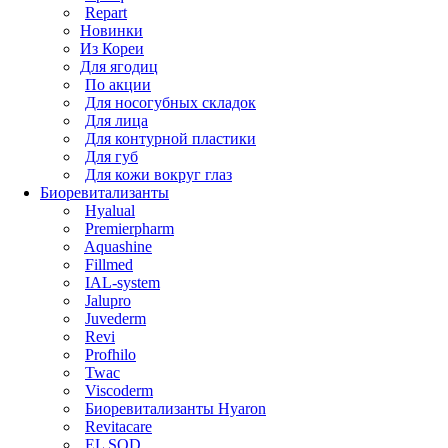
Repart
Новинки
Из Кореи
Для ягодиц
По акции
Для носогубных складок
Для лица
Для контурной пластики
Для губ
Для кожи вокруг глаз
Биоревитализанты
Hyalual
Premierpharm
Aquashine
Fillmed
IAL-system
Jalupro
Juvederm
Revi
Profhilo
Twac
Viscoderm
Биоревитализанты Hyaron
Revitacare
EL SOD