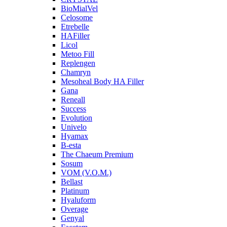
BioMialVel
Celosome
Etrebelle
HAFiller
Licol
Metoo Fill
Replengen
Chamryn
Mesoheal Body HA Filler
Gana
Reneall
Success
Evolution
Univelo
Hyamax
B-esta
The Chaeum Premium
Sosum
VOM (V.O.M.)
Bellast
Platinum
Hyaluform
Overage
Genyal