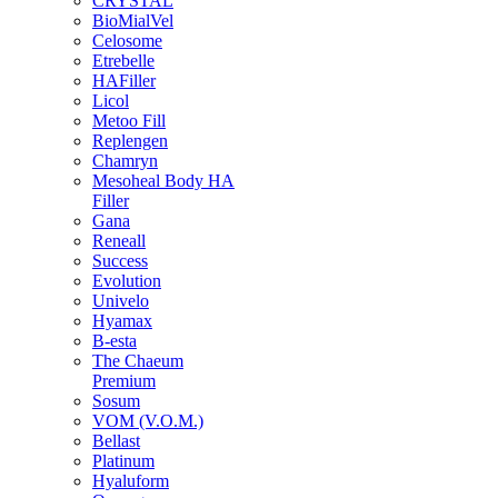
CRYSTAL
BioMialVel
Celosome
Etrebelle
HAFiller
Licol
Metoo Fill
Replengen
Chamryn
Mesoheal Body HA
Filler
Gana
Reneall
Success
Evolution
Univelo
Hyamax
B-esta
The Chaeum
Premium
Sosum
VOM (V.O.M.)
Bellast
Platinum
Hyaluform