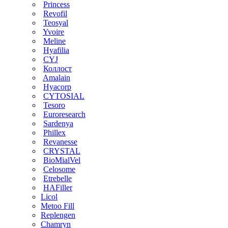
Princess
Revofil
Teosyal
Yvoire
Meline
Hyafilia
CYJ
Коллост
Amalain
Hyacorp
CYTOSIAL
Tesoro
Euroresearch
Sardenya
Phillex
Revanesse
CRYSTAL
BioMialVel
Celosome
Etrebelle
HAFiller
Licol
Metoo Fill
Replengen
Chamryn