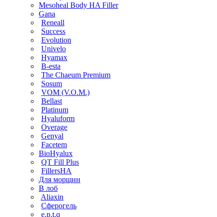
Mesoheal Body HA Filler
Gana
Reneall
Success
Evolution
Univelo
Hyamax
B-esta
The Chaeum Premium
Sosum
VOM (V.O.M.)
Bellast
Platinum
Hyaluform
Overage
Genyal
Facetem
BioHyalux
QT Fill Plus
FillersHA
Для морщин
В лоб
Aliaxin
Сферогель
e.p.t.q