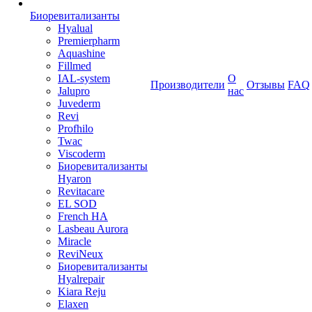
Биоревитализанты
Hyalual
Premierpharm
Aquashine
Fillmed
IAL-system
О
Производители
Отзывы
FAQ
Jalupro
нас
Juvederm
Revi
Profhilo
Twac
Viscoderm
Биоревитализанты
Hyaron
Revitacare
EL SOD
French HA
Lasbeau Aurora
Miracle
ReviNeux
Биоревитализанты
Hyalrepair
Kiara Reju
Elaxen