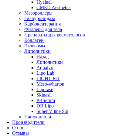
Hyalual
CMED Aesthetics
Мезороллеры
Гиалуронидаза
Карбокситерапия
Филлеры для тела
Препараты для косметологов
Коллаген
Экзосомы
Липолитики
Назад
Липолитики
Aqualyx
Lipo Lab
LIGHT FIT
Meso-wharton
Liporase
Skinasil
PBSerum
DR.Lipo
Super V-line Sol
Наноканюли
Производители
О нас
Отзывы