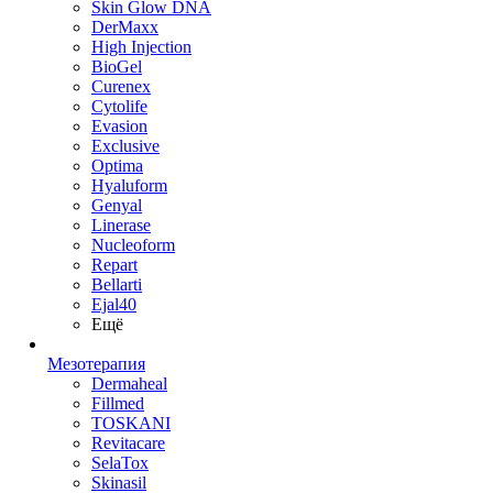
Skin Glow DNA
DerMaxx
High Injection
BioGel
Curenex
Cytolife
Evasion
Exclusive
Optima
Hyaluform
Genyal
Linerase
Nucleoform
Repart
Bellarti
Ejal40
Ещё
Мезотерапия
Dermaheal
Fillmed
TOSKANI
Revitacare
SelaTox
Skinasil