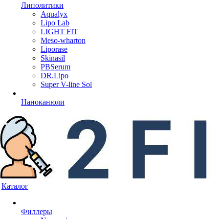
Липолитики
Aqualyx
Lipo Lab
LIGHT FIT
Meso-wharton
Liporase
Skinasil
PBSerum
DR.Lipo
Super V-line Sol
Наноканюли
Каталог
Филлеры