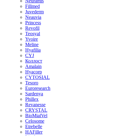
Neuramis
Fillmed
Juvederm
Neauvia
Princess
Revofil
Teosyal
Yvoire
Meline
Hyafilia
CYJ
Коллост
Amalain
Hyacorp
CYTOSIAL
Tesoro
Euroresearch
Sardenya
Phillex
Revanesse
CRYSTAL
BioMialVel
Celosome
Etrebelle
HAFiller