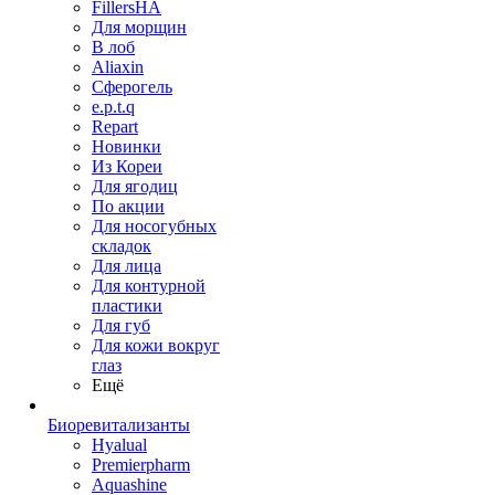
FillersHA
Для морщин
В лоб
Aliaxin
Сферогель
e.p.t.q
Repart
Новинки
Из Кореи
Для ягодиц
По акции
Для носогубных
складок
Для лица
Для контурной
пластики
Для губ
Для кожи вокруг
глаз
Ещё
Биоревитализанты
Hyalual
Premierpharm
Aquashine