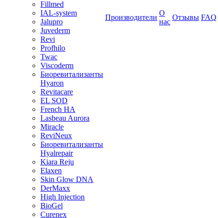
Fillmed
IAL-system
О
Производители
Отзывы
FAQ
Jalupro
нас
Juvederm
Revi
Profhilo
Twac
Viscoderm
Биоревитализанты
Hyaron
Revitacare
EL SOD
French HA
Lasbeau Aurora
Miracle
ReviNeux
Биоревитализанты
Hyalrepair
Kiara Reju
Elaxen
Skin Glow DNA
DerMaxx
High Injection
BioGel
Curenex