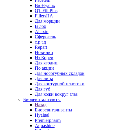
Facetem
BioHyalux
QT Fill Plus
FillersHA
Для морщин
В лоб
Aliaxin
Сферогель
e.p.t.q
Repart
Новинки
Из Кореи
Для ягодиц
По акции
Для носогубных складок
Для лица
Для контурной пластики
Для губ
Для кожи вокруг глаз
Биоревитализанты
Назад
Биоревитализанты
Hyalual
Premierpharm
Aquashine