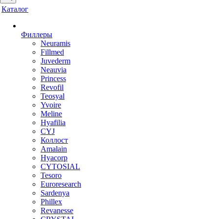
Каталог
Филлеры
Neuramis
Fillmed
Juvederm
Neauvia
Princess
Revofil
Teosyal
Yvoire
Meline
Hyafilia
CYJ
Коллост
Amalain
Hyacorp
CYTOSIAL
Tesoro
Euroresearch
Sardenya
Phillex
Revanesse