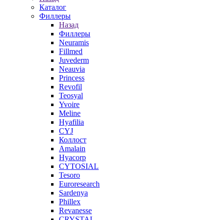
Каталог
Филлеры
Назад
Филлеры
Neuramis
Fillmed
Juvederm
Neauvia
Princess
Revofil
Teosyal
Yvoire
Meline
Hyafilia
CYJ
Коллост
Amalain
Hyacorp
CYTOSIAL
Tesoro
Euroresearch
Sardenya
Phillex
Revanesse
CRYSTAL