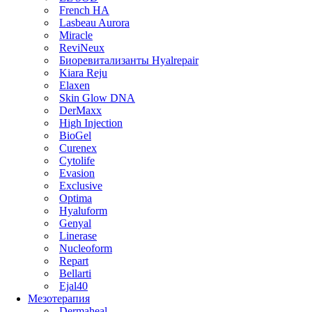
French HA
Lasbeau Aurora
Miracle
ReviNeux
Биоревитализанты Hyalrepair
Kiara Reju
Elaxen
Skin Glow DNA
DerMaxx
High Injection
BioGel
Curenex
Cytolife
Evasion
Exclusive
Optima
Hyaluform
Genyal
Linerase
Nucleoform
Repart
Bellarti
Ejal40
Мезотерапия
Dermaheal