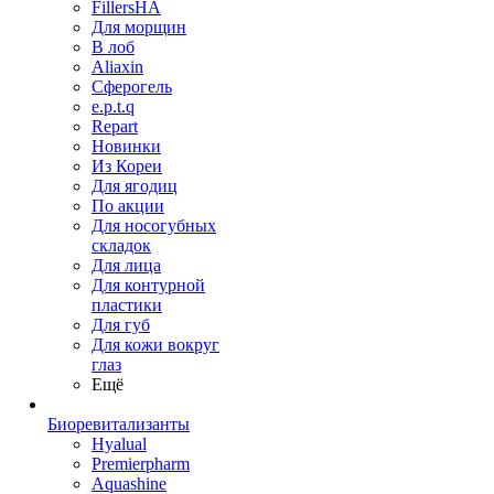
FillersHA
Для морщин
В лоб
Aliaxin
Сферогель
e.p.t.q
Repart
Новинки
Из Кореи
Для ягодиц
По акции
Для носогубных
складок
Для лица
Для контурной
пластики
Для губ
Для кожи вокруг
глаз
Ещё
Биоревитализанты
Hyalual
Premierpharm
Aquashine