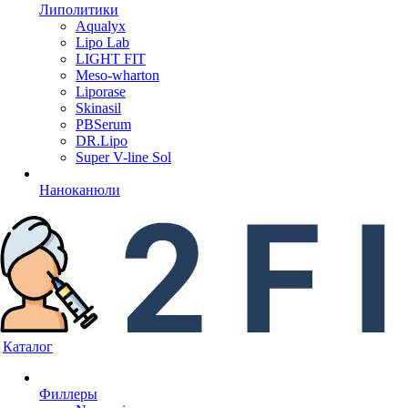
Липолитики
Aqualyx
Lipo Lab
LIGHT FIT
Meso-wharton
Liporase
Skinasil
PBSerum
DR.Lipo
Super V-line Sol
Наноканюли
Каталог
Филлеры