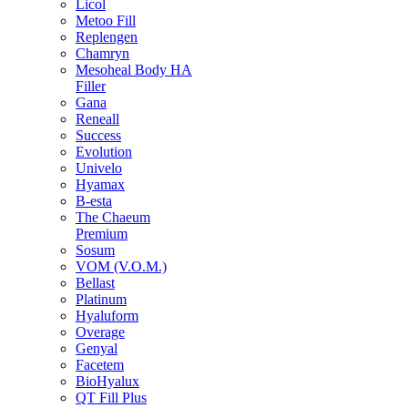
Licol
Metoo Fill
Replengen
Chamryn
Mesoheal Body HA
Filler
Gana
Reneall
Success
Evolution
Univelo
Hyamax
B-esta
The Chaeum
Premium
Sosum
VOM (V.O.M.)
Bellast
Platinum
Hyaluform
Overage
Genyal
Facetem
BioHyalux
QT Fill Plus