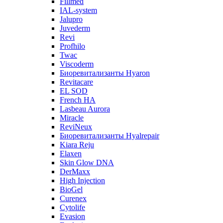
Fillmed
IAL-system
Jalupro
Juvederm
Revi
Profhilo
Twac
Viscoderm
Биоревитализанты Hyaron
Revitacare
EL SOD
French HA
Lasbeau Aurora
Miracle
ReviNeux
Биоревитализанты Hyalrepair
Kiara Reju
Elaxen
Skin Glow DNA
DerMaxx
High Injection
BioGel
Curenex
Cytolife
Evasion