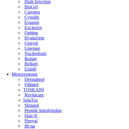
High Injection
BioGel
Curenex
Cytolife
Evasion
Exclusive
Optima
Hyaluform
Genyal
Linerase
Nucleoform
Repart
Bellarti
Ejal40
Мезотерапия
Dermaheal
Fillmed
TOSKANI
Revitacare
SelaTox
Skinasil
Peptide Introlypolise
Hair-X
Pluryal
Иглы