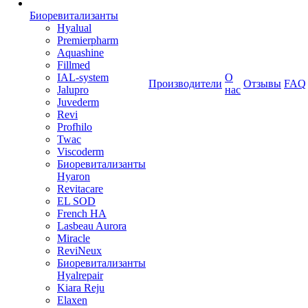
Биоревитализанты
Hyalual
Premierpharm
Aquashine
Fillmed
IAL-system
О
Производители
Отзывы
FAQ
Jalupro
нас
Juvederm
Revi
Profhilo
Twac
Viscoderm
Биоревитализанты
Hyaron
Revitacare
EL SOD
French HA
Lasbeau Aurora
Miracle
ReviNeux
Биоревитализанты
Hyalrepair
Kiara Reju
Elaxen