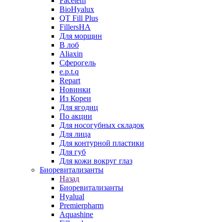
Facetem
BioHyalux
QT Fill Plus
FillersHA
Для морщин
В лоб
Aliaxin
Сферогель
e.p.t.q
Repart
Новинки
Из Кореи
Для ягодиц
По акции
Для носогубных складок
Для лица
Для контурной пластики
Для губ
Для кожи вокруг глаз
Биоревитализанты
Назад
Биоревитализанты
Hyalual
Premierpharm
Aquashine