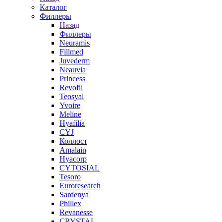
Каталог
Филлеры
Назад
Филлеры
Neuramis
Fillmed
Juvederm
Neauvia
Princess
Revofil
Teosyal
Yvoire
Meline
Hyafilia
CYJ
Коллост
Amalain
Hyacorp
CYTOSIAL
Tesoro
Euroresearch
Sardenya
Phillex
Revanesse
CRYSTAL