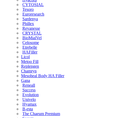
CYTOSIAL
Tesoro
Euroresearch
Sardenya
Phillex
Revanesse
CRYSTAL
BioMialVel
Celosome
Etrebelle
HAFiller
Licol
Metoo Fill
Replengen
Chamryn
Mesoheal Body HA Filler
Gana
Reneall
Success
Evolution
Univelo
Hyamax
B-esta
The Chaeum Premium