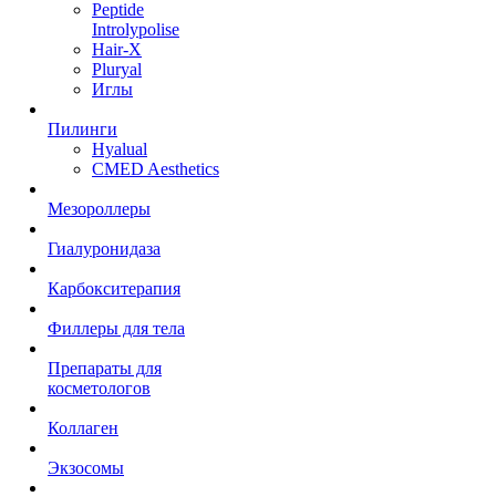
Peptide
Introlypolise
Hair-X
Pluryal
Иглы
Пилинги
Hyalual
CMED Aesthetics
Мезороллеры
Гиалуронидаза
Карбокситерапия
Филлеры для тела
Препараты для
косметологов
Коллаген
Экзосомы