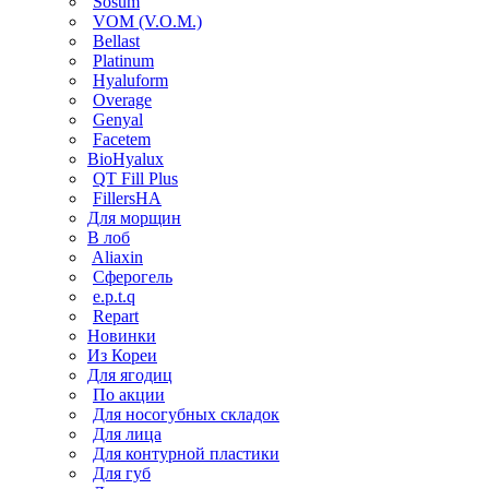
Sosum
VOM (V.O.M.)
Bellast
Platinum
Hyaluform
Overage
Genyal
Facetem
BioHyalux
QT Fill Plus
FillersHA
Для морщин
В лоб
Aliaxin
Сферогель
e.p.t.q
Repart
Новинки
Из Кореи
Для ягодиц
По акции
Для носогубных складок
Для лица
Для контурной пластики
Для губ