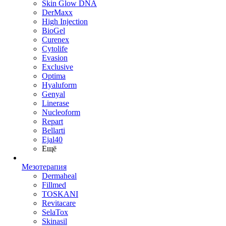
Skin Glow DNA
DerMaxx
High Injection
BioGel
Curenex
Cytolife
Evasion
Exclusive
Optima
Hyaluform
Genyal
Linerase
Nucleoform
Repart
Bellarti
Ejal40
Ещё
Мезотерапия
Dermaheal
Fillmed
TOSKANI
Revitacare
SelaTox
Skinasil