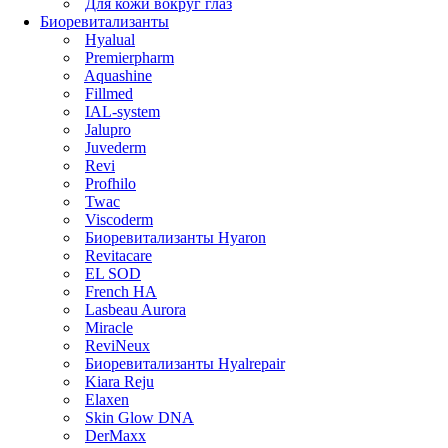
Для кожи вокруг глаз
Биоревитализанты
Hyalual
Premierpharm
Aquashine
Fillmed
IAL-system
Jalupro
Juvederm
Revi
Profhilo
Twac
Viscoderm
Биоревитализанты Hyaron
Revitacare
EL SOD
French HA
Lasbeau Aurora
Miracle
ReviNeux
Биоревитализанты Hyalrepair
Kiara Reju
Elaxen
Skin Glow DNA
DerMaxx