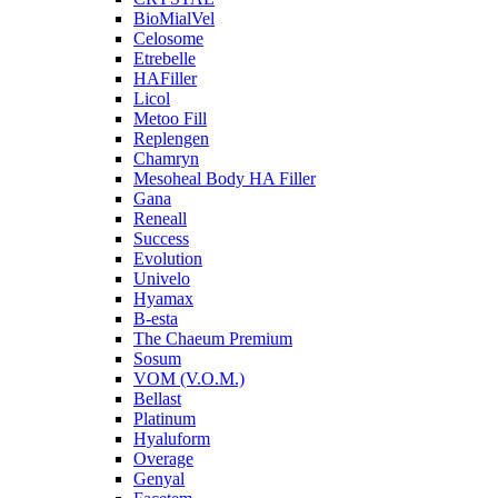
BioMialVel
Celosome
Etrebelle
HAFiller
Licol
Metoo Fill
Replengen
Chamryn
Mesoheal Body HA Filler
Gana
Reneall
Success
Evolution
Univelo
Hyamax
B-esta
The Chaeum Premium
Sosum
VOM (V.O.M.)
Bellast
Platinum
Hyaluform
Overage
Genyal