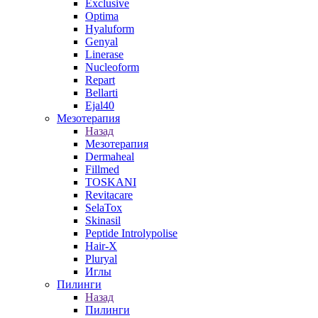
Exclusive
Optima
Hyaluform
Genyal
Linerase
Nucleoform
Repart
Bellarti
Ejal40
Мезотерапия
Назад
Мезотерапия
Dermaheal
Fillmed
TOSKANI
Revitacare
SelaTox
Skinasil
Peptide Introlypolise
Hair-X
Pluryal
Иглы
Пилинги
Назад
Пилинги