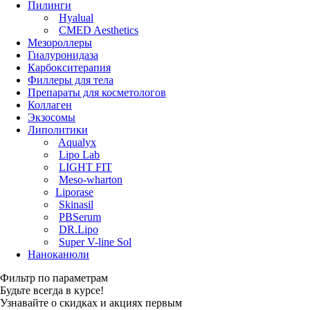
Пилинги
Hyalual
CMED Aesthetics
Мезороллеры
Гиалуронидаза
Карбокситерапия
Филлеры для тела
Препараты для косметологов
Коллаген
Экзосомы
Липолитики
Aqualyx
Lipo Lab
LIGHT FIT
Meso-wharton
Liporase
Skinasil
PBSerum
DR.Lipo
Super V-line Sol
Наноканюли
Фильтр по параметрам
Будьте всегда в курсе!
Узнавайте о скидках и акциях первым