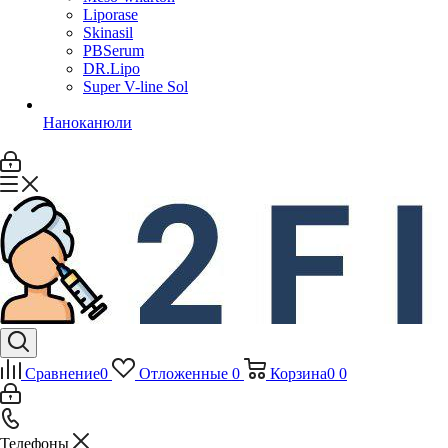
Liporase
Skinasil
PBSerum
DR.Lipo
Super V-line Sol
Наноканюли
Сравнение
0
Отложенные
0
Корзина
0
0
Телефоны