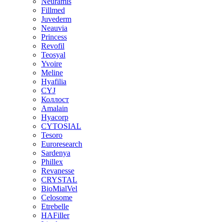
Neuramis
Fillmed
Juvederm
Neauvia
Princess
Revofil
Teosyal
Yvoire
Meline
Hyafilia
CYJ
Коллост
Amalain
Hyacorp
CYTOSIAL
Tesoro
Euroresearch
Sardenya
Phillex
Revanesse
CRYSTAL
BioMialVel
Celosome
Etrebelle
HAFiller