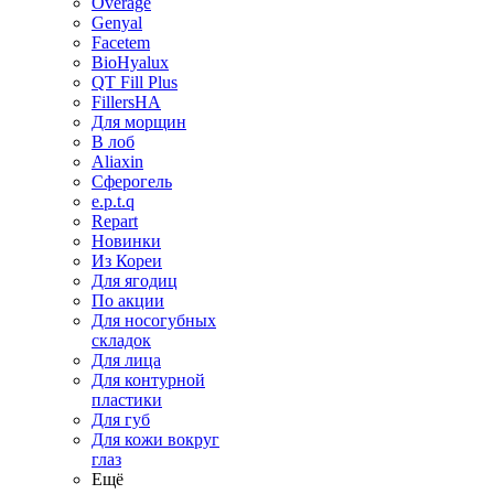
Overage
Genyal
Facetem
BioHyalux
QT Fill Plus
FillersHA
Для морщин
В лоб
Aliaxin
Сферогель
e.p.t.q
Repart
Новинки
Из Кореи
Для ягодиц
По акции
Для носогубных
складок
Для лица
Для контурной
пластики
Для губ
Для кожи вокруг
глаз
Ещё