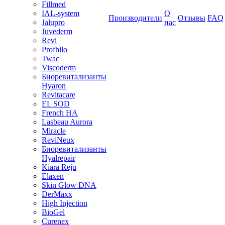
Fillmed
IAL-system
О
Производители
Отзывы
FAQ
Jalupro
нас
Juvederm
Revi
Profhilo
Twac
Viscoderm
Биоревитализанты
Hyaron
Revitacare
EL SOD
French HA
Lasbeau Aurora
Miracle
ReviNeux
Биоревитализанты
Hyalrepair
Kiara Reju
Elaxen
Skin Glow DNA
DerMaxx
High Injection
BioGel
Curenex