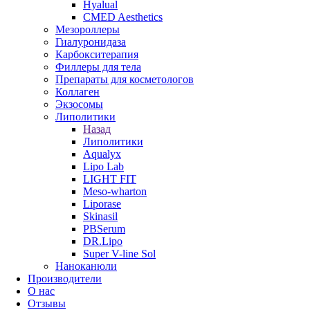
Hyalual
CMED Aesthetics
Мезороллеры
Гиалуронидаза
Карбокситерапия
Филлеры для тела
Препараты для косметологов
Коллаген
Экзосомы
Липолитики
Назад
Липолитики
Aqualyx
Lipo Lab
LIGHT FIT
Meso-wharton
Liporase
Skinasil
PBSerum
DR.Lipo
Super V-line Sol
Наноканюли
Производители
О нас
Отзывы