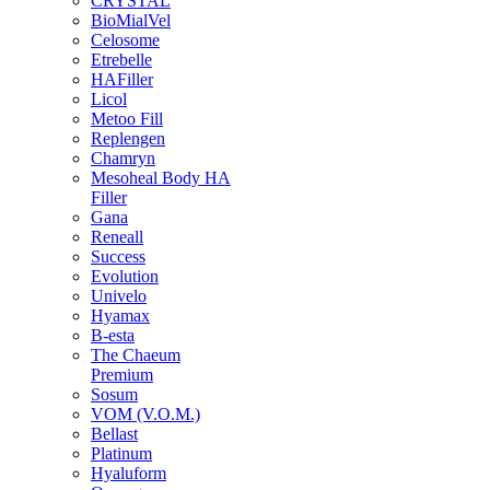
CRYSTAL
BioMialVel
Celosome
Etrebelle
HAFiller
Licol
Metoo Fill
Replengen
Chamryn
Mesoheal Body HA
Filler
Gana
Reneall
Success
Evolution
Univelo
Hyamax
B-esta
The Chaeum
Premium
Sosum
VOM (V.O.M.)
Bellast
Platinum
Hyaluform