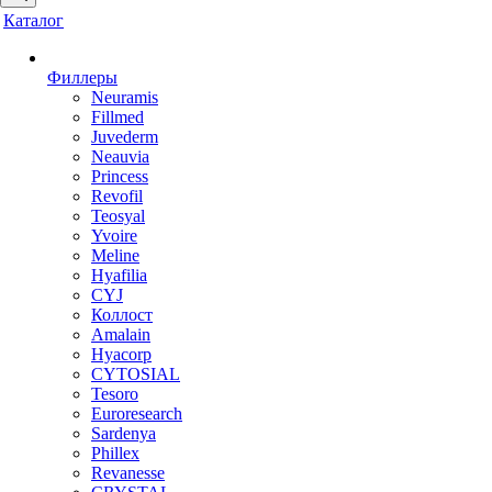
Каталог
Филлеры
Neuramis
Fillmed
Juvederm
Neauvia
Princess
Revofil
Teosyal
Yvoire
Meline
Hyafilia
CYJ
Коллост
Amalain
Hyacorp
CYTOSIAL
Tesoro
Euroresearch
Sardenya
Phillex
Revanesse