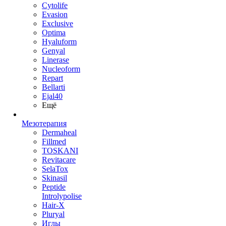
Cytolife
Evasion
Exclusive
Optima
Hyaluform
Genyal
Linerase
Nucleoform
Repart
Bellarti
Ejal40
Ещё
Мезотерапия
Dermaheal
Fillmed
TOSKANI
Revitacare
SelaTox
Skinasil
Peptide
Introlypolise
Hair-X
Pluryal
Иглы