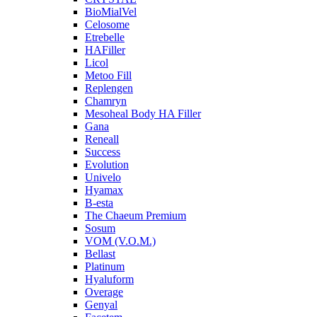
BioMialVel
Celosome
Etrebelle
HAFiller
Licol
Metoo Fill
Replengen
Chamryn
Mesoheal Body HA Filler
Gana
Reneall
Success
Evolution
Univelo
Hyamax
B-esta
The Chaeum Premium
Sosum
VOM (V.O.M.)
Bellast
Platinum
Hyaluform
Overage
Genyal