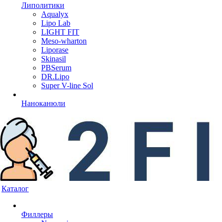
Липолитики
Aqualyx
Lipo Lab
LIGHT FIT
Meso-wharton
Liporase
Skinasil
PBSerum
DR.Lipo
Super V-line Sol
Наноканюли
Каталог
Филлеры