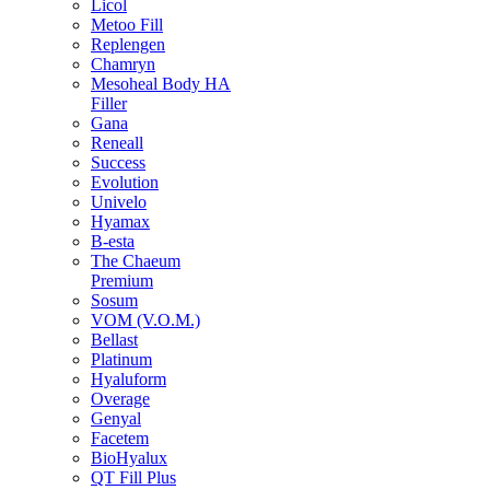
Licol
Metoo Fill
Replengen
Chamryn
Mesoheal Body HA
Filler
Gana
Reneall
Success
Evolution
Univelo
Hyamax
B-esta
The Chaeum
Premium
Sosum
VOM (V.O.M.)
Bellast
Platinum
Hyaluform
Overage
Genyal
Facetem
BioHyalux
QT Fill Plus