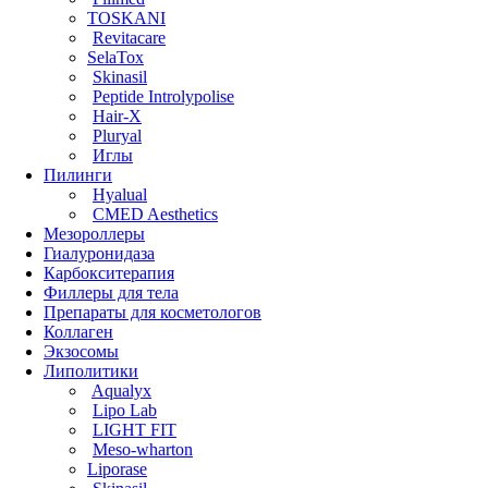
TOSKANI
Revitacare
SelaTox
Skinasil
Peptide Introlypolise
Hair-X
Pluryal
Иглы
Пилинги
Hyalual
CMED Aesthetics
Мезороллеры
Гиалуронидаза
Карбокситерапия
Филлеры для тела
Препараты для косметологов
Коллаген
Экзосомы
Липолитики
Aqualyx
Lipo Lab
LIGHT FIT
Meso-wharton
Liporase