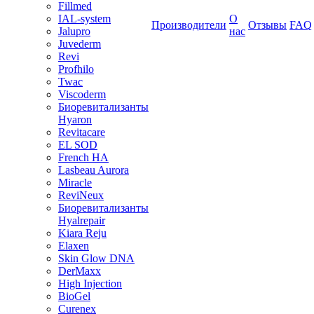
Fillmed
IAL-system
О
Производители
Отзывы
FAQ
Jalupro
нас
Juvederm
Revi
Profhilo
Twac
Viscoderm
Биоревитализанты
Hyaron
Revitacare
EL SOD
French HA
Lasbeau Aurora
Miracle
ReviNeux
Биоревитализанты
Hyalrepair
Kiara Reju
Elaxen
Skin Glow DNA
DerMaxx
High Injection
BioGel
Curenex