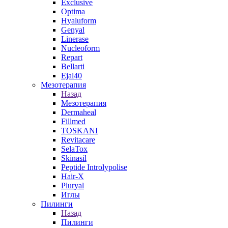
Exclusive
Optima
Hyaluform
Genyal
Linerase
Nucleoform
Repart
Bellarti
Ejal40
Мезотерапия
Назад
Мезотерапия
Dermaheal
Fillmed
TOSKANI
Revitacare
SelaTox
Skinasil
Peptide Introlypolise
Hair-X
Pluryal
Иглы
Пилинги
Назад
Пилинги