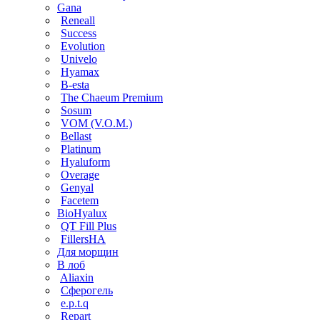
Gana
Reneall
Success
Evolution
Univelo
Hyamax
B-esta
The Chaeum Premium
Sosum
VOM (V.O.M.)
Bellast
Platinum
Hyaluform
Overage
Genyal
Facetem
BioHyalux
QT Fill Plus
FillersHA
Для морщин
В лоб
Aliaxin
Сферогель
e.p.t.q
Repart