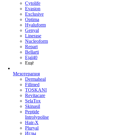
Cytolife
Evasion
Exclusive
Optima
Hyaluform
Genyal
Linerase
Nucleoform
Repart
Bellarti
Ejal40
Ещё
Мезотерапия
Dermaheal
Fillmed
TOSKANI
Revitacare
SelaTox
Skinasil
Peptide
Introlypolise
Hair-X
Pluryal
Иглы