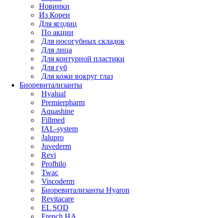
Новинки
Из Кореи
Для ягодиц
По акции
Для носогубных складок
Для лица
Для контурной пластики
Для губ
Для кожи вокруг глаз
Биоревитализанты
Hyalual
Premierpharm
Aquashine
Fillmed
IAL-system
Jalupro
Juvederm
Revi
Profhilo
Twac
Viscoderm
Биоревитализанты Hyaron
Revitacare
EL SOD
French HA