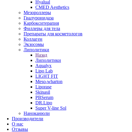
Hyalual
CMED Aesthetics
Мезороллеры
Гиалуронидаза
Карбокситерапия
Филлеры для тела
Препараты для косметологов
Коллаген
Экзосомы
Липолитики
Назад
Липолитики
Aqualyx
Lipo Lab
LIGHT FIT
Meso-wharton
Liporase
Skinasil
PBSerum
DR.Lipo
Super V-line Sol
Наноканюли
Производители
О нас
Отзывы