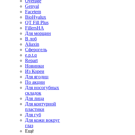
Overage
Genyal
Facetem
BioHyalux
QT Fill Plus
FillersHA
Для морщин
В лоб
Aliaxin
Сферогель
e.p.t.q
Repart
Новинки
Из Кореи
Для ягодиц
По акции
Для носогубных
складок
Для лица
Для контурной
пластики
Для губ
Для кожи вокруг
глаз
Ещё