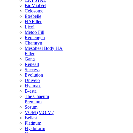
CRYSTAL
BioMialVel
Celosome
Etrebelle
HAFiller
Licol
Metoo Fill
Replengen
Chamryn
Mesoheal Body HA
Filler
Gana
Reneall
Success
Evolution
Univelo
Hyamax
B-esta
The Chaeum
Premium
Sosum
VOM (V.O.M.)
Bellast
Platinum
Hyaluform