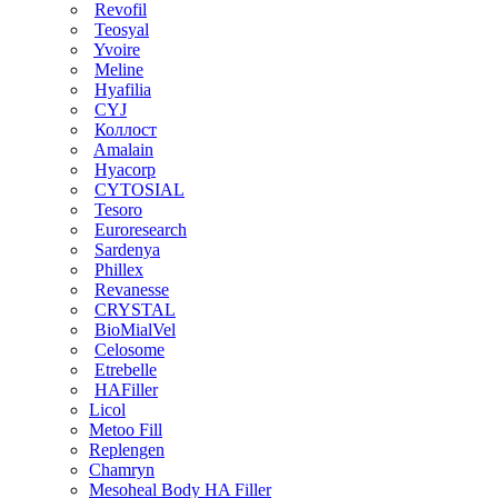
Revofil
Teosyal
Yvoire
Meline
Hyafilia
CYJ
Коллост
Amalain
Hyacorp
CYTOSIAL
Tesoro
Euroresearch
Sardenya
Phillex
Revanesse
CRYSTAL
BioMialVel
Celosome
Etrebelle
HAFiller
Licol
Metoo Fill
Replengen
Chamryn
Mesoheal Body HA Filler