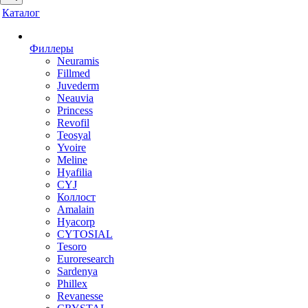
Каталог
Филлеры
Neuramis
Fillmed
Juvederm
Neauvia
Princess
Revofil
Teosyal
Yvoire
Meline
Hyafilia
CYJ
Коллост
Amalain
Hyacorp
CYTOSIAL
Tesoro
Euroresearch
Sardenya
Phillex
Revanesse