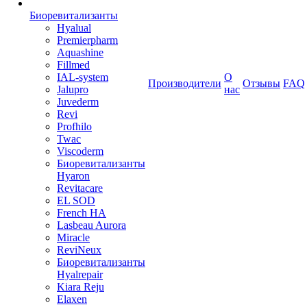
Биоревитализанты
Hyalual
Premierpharm
Aquashine
Fillmed
IAL-system
О
Производители
Отзывы
FAQ
Jalupro
нас
Juvederm
Revi
Profhilo
Twac
Viscoderm
Биоревитализанты
Hyaron
Revitacare
EL SOD
French HA
Lasbeau Aurora
Miracle
ReviNeux
Биоревитализанты
Hyalrepair
Kiara Reju
Elaxen