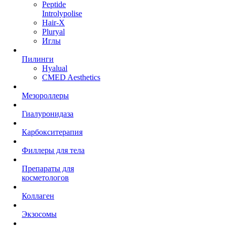
Peptide
Introlypolise
Hair-X
Pluryal
Иглы
Пилинги
Hyalual
CMED Aesthetics
Мезороллеры
Гиалуронидаза
Карбокситерапия
Филлеры для тела
Препараты для
косметологов
Коллаген
Экзосомы