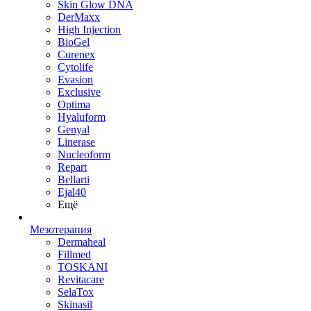
Skin Glow DNA
DerMaxx
High Injection
BioGel
Curenex
Cytolife
Evasion
Exclusive
Optima
Hyaluform
Genyal
Linerase
Nucleoform
Repart
Bellarti
Ejal40
Ещё
Мезотерапия
Dermaheal
Fillmed
TOSKANI
Revitacare
SelaTox
Skinasil