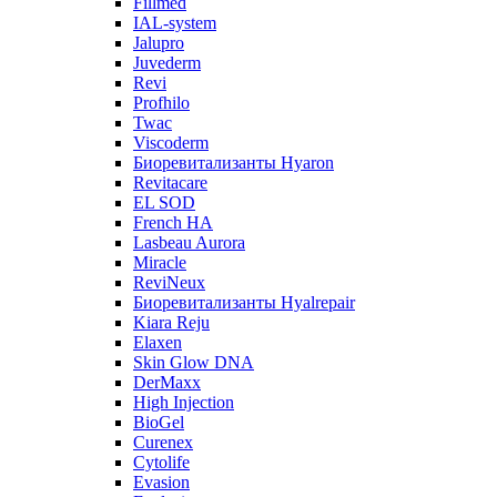
Fillmed
IAL-system
Jalupro
Juvederm
Revi
Profhilo
Twac
Viscoderm
Биоревитализанты Hyaron
Revitacare
EL SOD
French HA
Lasbeau Aurora
Miracle
ReviNeux
Биоревитализанты Hyalrepair
Kiara Reju
Elaxen
Skin Glow DNA
DerMaxx
High Injection
BioGel
Curenex
Cytolife
Evasion