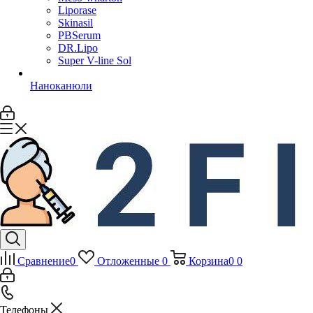
Liporase
Skinasil
PBSerum
DR.Lipo
Super V-line Sol
Наноканюли
Сравнение
0
Отложенные
0
Корзина
0
0
Телефоны