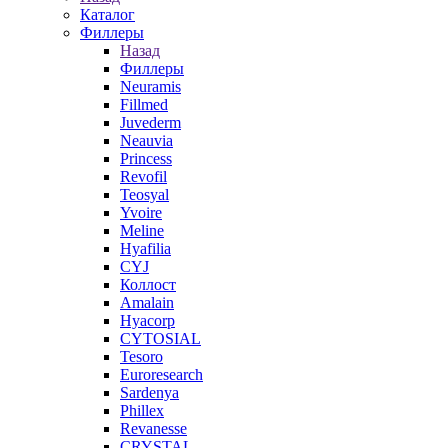
Каталог
Филлеры
Назад
Филлеры
Neuramis
Fillmed
Juvederm
Neauvia
Princess
Revofil
Teosyal
Yvoire
Meline
Hyafilia
CYJ
Коллост
Amalain
Hyacorp
CYTOSIAL
Tesoro
Euroresearch
Sardenya
Phillex
Revanesse
CRYSTAL