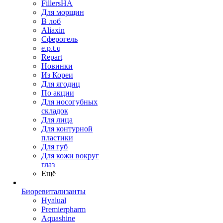
FillersHA
Для морщин
В лоб
Aliaxin
Сферогель
e.p.t.q
Repart
Новинки
Из Кореи
Для ягодиц
По акции
Для носогубных
складок
Для лица
Для контурной
пластики
Для губ
Для кожи вокруг
глаз
Ещё
Биоревитализанты
Hyalual
Premierpharm
Aquashine