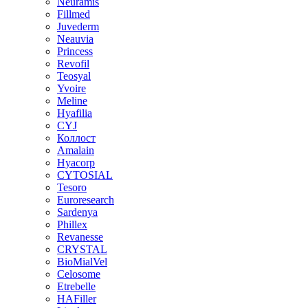
Neuramis
Fillmed
Juvederm
Neauvia
Princess
Revofil
Teosyal
Yvoire
Meline
Hyafilia
CYJ
Коллост
Amalain
Hyacorp
CYTOSIAL
Tesoro
Euroresearch
Sardenya
Phillex
Revanesse
CRYSTAL
BioMialVel
Celosome
Etrebelle
HAFiller