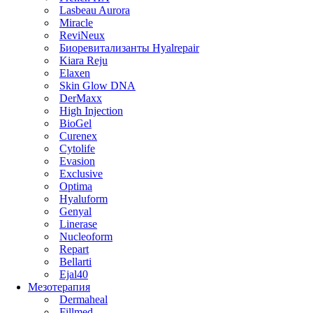
Lasbeau Aurora
Miracle
ReviNeux
Биоревитализанты Hyalrepair
Kiara Reju
Elaxen
Skin Glow DNA
DerMaxx
High Injection
BioGel
Curenex
Cytolife
Evasion
Exclusive
Optima
Hyaluform
Genyal
Linerase
Nucleoform
Repart
Bellarti
Ejal40
Мезотерапия
Dermaheal
Fillmed