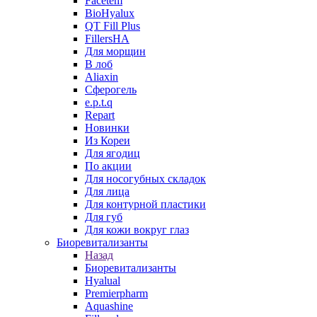
Facetem
BioHyalux
QT Fill Plus
FillersHA
Для морщин
В лоб
Aliaxin
Сферогель
e.p.t.q
Repart
Новинки
Из Кореи
Для ягодиц
По акции
Для носогубных складок
Для лица
Для контурной пластики
Для губ
Для кожи вокруг глаз
Биоревитализанты
Назад
Биоревитализанты
Hyalual
Premierpharm
Aquashine