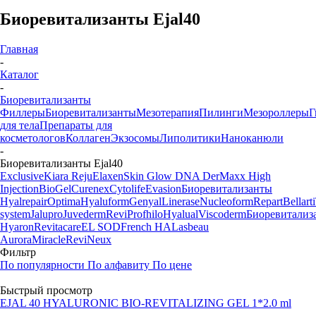
Биоревитализанты Ejal40
Главная
-
Каталог
-
Биоревитализанты
Филлеры
Биоревитализанты
Мезотерапия
Пилинги
Мезороллеры
Г
для тела
Препараты для
косметологов
Коллаген
Экзосомы
Липолитики
Наноканюли
-
Биоревитализанты Ejal40
Exclusive
Kiara Reju
Elaxen
Skin Glow DNA
DerMaxx
High
Injection
BioGel
Curenex
Cytolife
Evasion
Биоревитализанты
Hyalrepair
Optima
Hyaluform
Genyal
Linerase
Nucleoform
Repart
Bellarti
system
Jalupro
Juvederm
Revi
Profhilo
Hyalual
Viscoderm
Биоревитализ
Hyaron
Revitacare
EL SOD
French HA
Lasbeau
Aurora
Miracle
ReviNeux
Фильтр
По популярности
По алфавиту
По цене
Быстрый просмотр
EJAL 40 HYALURONIC BIO-REVITALIZING GEL 1*2.0 ml