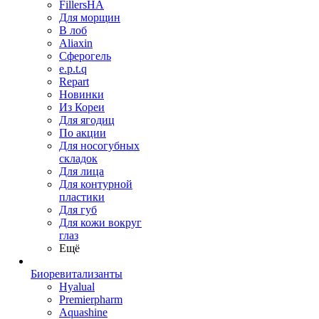
FillersHA
Для морщин
В лоб
Aliaxin
Сферогель
e.p.t.q
Repart
Новинки
Из Кореи
Для ягодиц
По акции
Для носогубных
складок
Для лица
Для контурной
пластики
Для губ
Для кожи вокруг
глаз
Ещё
Биоревитализанты
Hyalual
Premierpharm
Aquashine