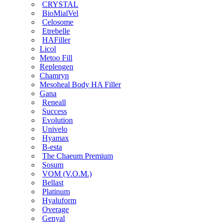
CRYSTAL
BioMialVel
Celosome
Etrebelle
HAFiller
Licol
Metoo Fill
Replengen
Chamryn
Mesoheal Body HA Filler
Gana
Reneall
Success
Evolution
Univelo
Hyamax
B-esta
The Chaeum Premium
Sosum
VOM (V.O.M.)
Bellast
Platinum
Hyaluform
Overage
Genyal