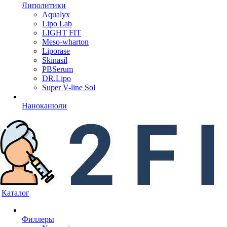
Липолитики
Aqualyx
Lipo Lab
LIGHT FIT
Meso-wharton
Liporase
Skinasil
PBSerum
DR.Lipo
Super V-line Sol
Наноканюли
Каталог
Филлеры