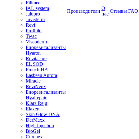
Fillmed
IAL-system
О
Производители
Отзывы
FAQ
Jalupro
нас
Juvederm
Revi
Profhilo
Twac
Viscoderm
Биоревитализанты
Hyaron
Revitacare
EL SOD
French HA
Lasbeau Aurora
Miracle
ReviNeux
Биоревитализанты
Hyalrepair
Kiara Reju
Elaxen
Skin Glow DNA
DerMaxx
High Injection
BioGel
Curenex