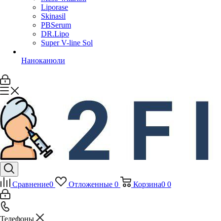
Liporase
Skinasil
PBSerum
DR.Lipo
Super V-line Sol
Наноканюли
Сравнение
0
Отложенные
0
Корзина
0
0
Телефоны