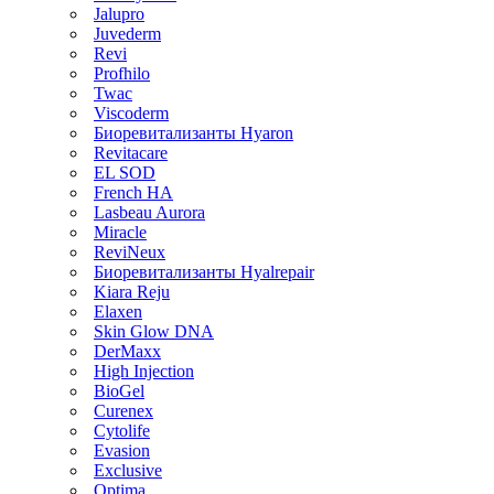
Jalupro
Juvederm
Revi
Profhilo
Twac
Viscoderm
Биоревитализанты Hyaron
Revitacare
EL SOD
French HA
Lasbeau Aurora
Miracle
ReviNeux
Биоревитализанты Hyalrepair
Kiara Reju
Elaxen
Skin Glow DNA
DerMaxx
High Injection
BioGel
Curenex
Cytolife
Evasion
Exclusive
Optima