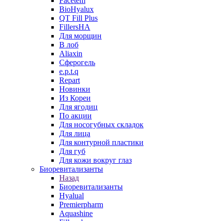
Facetem
BioHyalux
QT Fill Plus
FillersHA
Для морщин
В лоб
Aliaxin
Сферогель
e.p.t.q
Repart
Новинки
Из Кореи
Для ягодиц
По акции
Для носогубных складок
Для лица
Для контурной пластики
Для губ
Для кожи вокруг глаз
Биоревитализанты
Назад
Биоревитализанты
Hyalual
Premierpharm
Aquashine