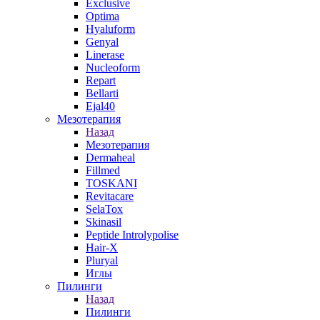
Exclusive
Optima
Hyaluform
Genyal
Linerase
Nucleoform
Repart
Bellarti
Ejal40
Мезотерапия
Назад
Мезотерапия
Dermaheal
Fillmed
TOSKANI
Revitacare
SelaTox
Skinasil
Peptide Introlypolise
Hair-X
Pluryal
Иглы
Пилинги
Назад
Пилинги