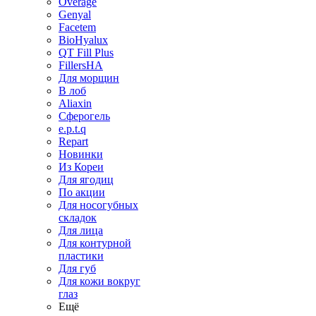
Overage
Genyal
Facetem
BioHyalux
QT Fill Plus
FillersHA
Для морщин
В лоб
Aliaxin
Сферогель
e.p.t.q
Repart
Новинки
Из Кореи
Для ягодиц
По акции
Для носогубных
складок
Для лица
Для контурной
пластики
Для губ
Для кожи вокруг
глаз
Ещё