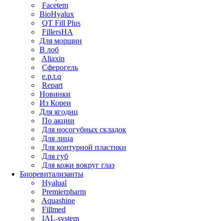
Facetem
BioHyalux
QT Fill Plus
FillersHA
Для морщин
В лоб
Aliaxin
Сферогель
e.p.t.q
Repart
Новинки
Из Кореи
Для ягодиц
По акции
Для носогубных складок
Для лица
Для контурной пластики
Для губ
Для кожи вокруг глаз
Биоревитализанты
Hyalual
Premierpharm
Aquashine
Fillmed
IAL-system