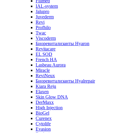
Fillmed
IAL-system
Jalupro
Juvederm
Revi
Profhilo
Twac
Viscoderm
Биоревитализанты Hyaron
Revitacare
EL SOD
French HA
Lasbeau Aurora
Miracle
ReviNeux
Биоревитализанты Hyalrepair
Kiara Reju
Elaxen
Skin Glow DNA
DerMaxx
High Injection
BioGel
Curenex
Cytolife
Evasion