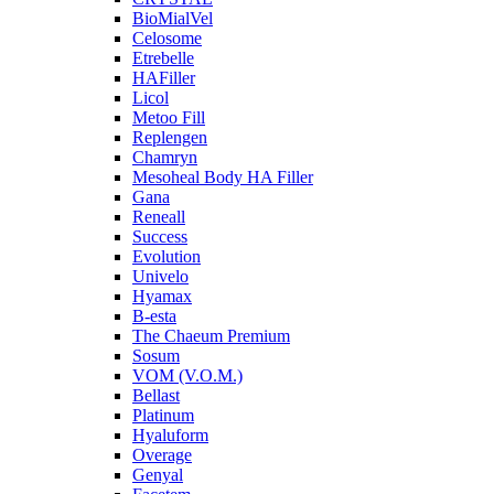
BioMialVel
Celosome
Etrebelle
HAFiller
Licol
Metoo Fill
Replengen
Chamryn
Mesoheal Body HA Filler
Gana
Reneall
Success
Evolution
Univelo
Hyamax
B-esta
The Chaeum Premium
Sosum
VOM (V.O.M.)
Bellast
Platinum
Hyaluform
Overage
Genyal