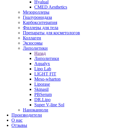
Hyalual
CMED Aesthetics
Мезороллеры
Гиалуронидаза
Карбокситерапия
Филлеры для тела
Препараты для косметологов
Коллаген
Экзосомы
Липолитики
Назад
Липолитики
Aqualyx
Lipo Lab
LIGHT FIT
Meso-wharton
Liporase
Skinasil
PBSerum
DR.Lipo
Super V-line Sol
Наноканюли
Производители
О нас
Отзывы