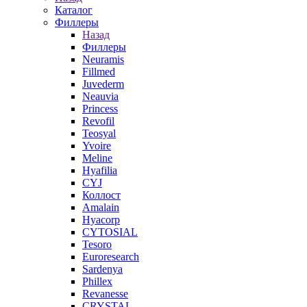
Каталог
Филлеры
Назад
Филлеры
Neuramis
Fillmed
Juvederm
Neauvia
Princess
Revofil
Teosyal
Yvoire
Meline
Hyafilia
CYJ
Коллост
Amalain
Hyacorp
CYTOSIAL
Tesoro
Euroresearch
Sardenya
Phillex
Revanesse
CRYSTAL