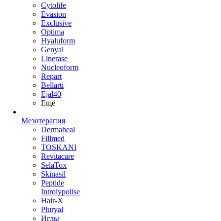
Cytolife
Evasion
Exclusive
Optima
Hyaluform
Genyal
Linerase
Nucleoform
Repart
Bellarti
Ejal40
Ещё
Мезотерапия
Dermaheal
Fillmed
TOSKANI
Revitacare
SelaTox
Skinasil
Peptide
Introlypolise
Hair-X
Pluryal
Иглы