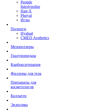
Peptide
Introlypolise
Hair-X
Pluryal
Иглы
Пилинги
Hyalual
CMED Aesthetics
Мезороллеры
Гиалуронидаза
Карбокситерапия
Филлеры для тела
Препараты для
косметологов
Коллаген
Экзосомы