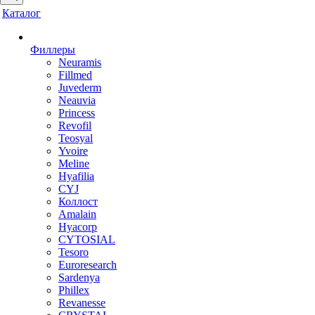
Каталог
Филлеры
Neuramis
Fillmed
Juvederm
Neauvia
Princess
Revofil
Teosyal
Yvoire
Meline
Hyafilia
CYJ
Коллост
Amalain
Hyacorp
CYTOSIAL
Tesoro
Euroresearch
Sardenya
Phillex
Revanesse