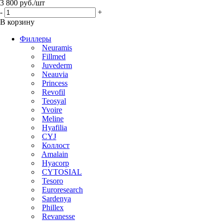
3 800
руб.
/шт
-
+
В корзину
Филлеры
Neuramis
Fillmed
Juvederm
Neauvia
Princess
Revofil
Teosyal
Yvoire
Meline
Hyafilia
CYJ
Коллост
Amalain
Hyacorp
CYTOSIAL
Tesoro
Euroresearch
Sardenya
Phillex
Revanesse