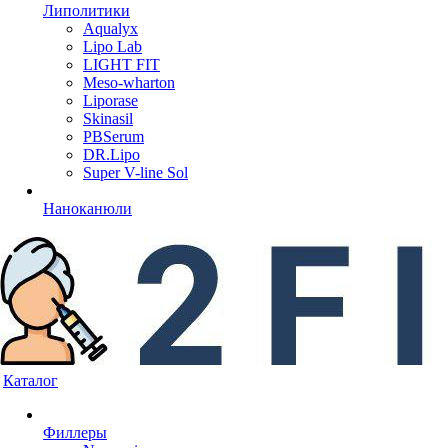
Липолитики
Aqualyx
Lipo Lab
LIGHT FIT
Meso-wharton
Liporase
Skinasil
PBSerum
DR.Lipo
Super V-line Sol
Наноканюли
Каталог
Филлеры