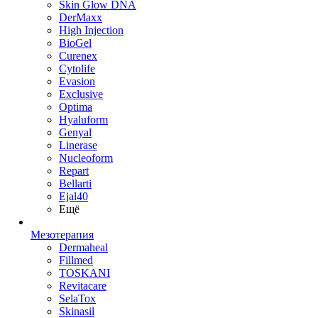
Skin Glow DNA
DerMaxx
High Injection
BioGel
Curenex
Cytolife
Evasion
Exclusive
Optima
Hyaluform
Genyal
Linerase
Nucleoform
Repart
Bellarti
Ejal40
Ещё
Мезотерапия
Dermaheal
Fillmed
TOSKANI
Revitacare
SelaTox
Skinasil