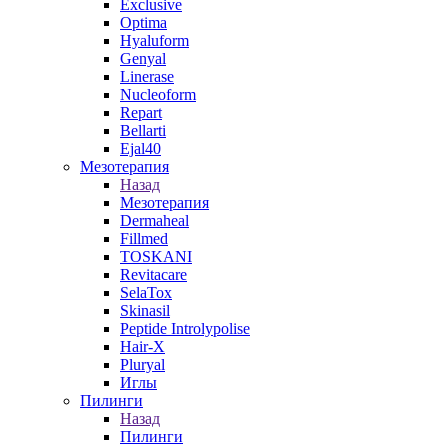
Exclusive
Optima
Hyaluform
Genyal
Linerase
Nucleoform
Repart
Bellarti
Ejal40
Мезотерапия
Назад
Мезотерапия
Dermaheal
Fillmed
TOSKANI
Revitacare
SelaTox
Skinasil
Peptide Introlypolise
Hair-X
Pluryal
Иглы
Пилинги
Назад
Пилинги