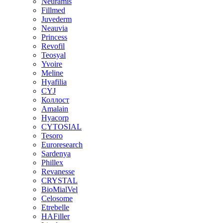
Neuramis
Fillmed
Juvederm
Neauvia
Princess
Revofil
Teosyal
Yvoire
Meline
Hyafilia
CYJ
Коллост
Amalain
Hyacorp
CYTOSIAL
Tesoro
Euroresearch
Sardenya
Phillex
Revanesse
CRYSTAL
BioMialVel
Celosome
Etrebelle
HAFiller