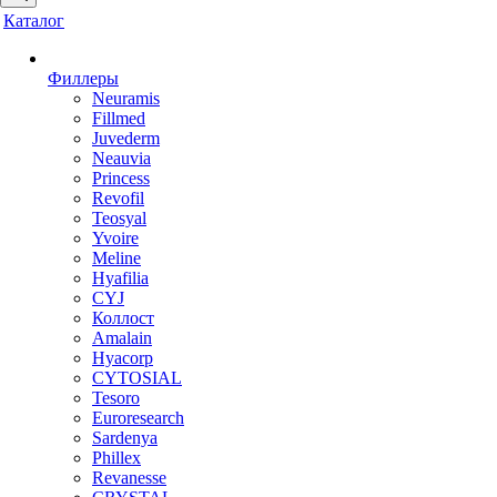
Каталог
Филлеры
Neuramis
Fillmed
Juvederm
Neauvia
Princess
Revofil
Teosyal
Yvoire
Meline
Hyafilia
CYJ
Коллост
Amalain
Hyacorp
CYTOSIAL
Tesoro
Euroresearch
Sardenya
Phillex
Revanesse