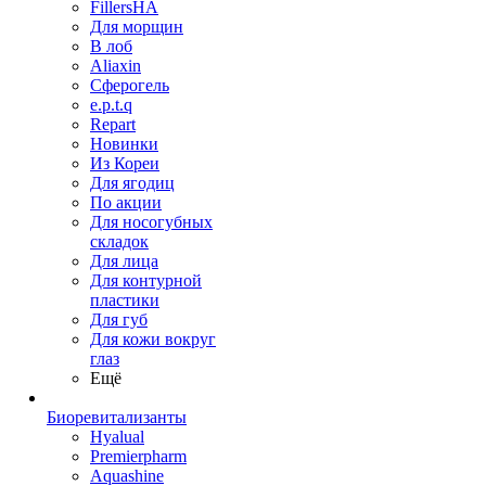
FillersHA
Для морщин
В лоб
Aliaxin
Сферогель
e.p.t.q
Repart
Новинки
Из Кореи
Для ягодиц
По акции
Для носогубных
складок
Для лица
Для контурной
пластики
Для губ
Для кожи вокруг
глаз
Ещё
Биоревитализанты
Hyalual
Premierpharm
Aquashine