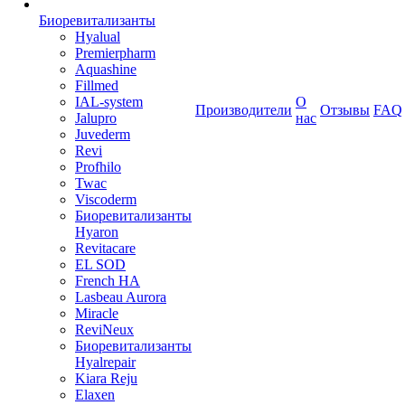
Биоревитализанты
Hyalual
Premierpharm
Aquashine
Fillmed
IAL-system
О
Производители
Отзывы
FAQ
Jalupro
нас
Juvederm
Revi
Profhilo
Twac
Viscoderm
Биоревитализанты
Hyaron
Revitacare
EL SOD
French HA
Lasbeau Aurora
Miracle
ReviNeux
Биоревитализанты
Hyalrepair
Kiara Reju
Elaxen