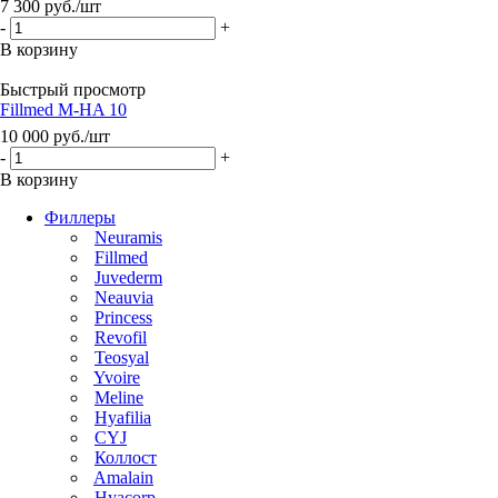
7 300
руб.
/шт
-
+
В корзину
Быстрый просмотр
Fillmed M-HA 10
10 000
руб.
/шт
-
+
В корзину
Филлеры
Neuramis
Fillmed
Juvederm
Neauvia
Princess
Revofil
Teosyal
Yvoire
Meline
Hyafilia
CYJ
Коллост
Amalain
Hyacorp