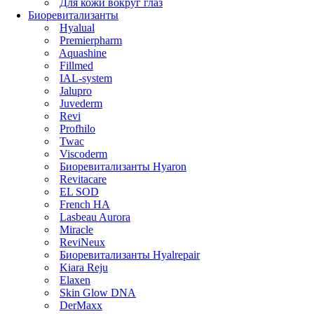
Для кожи вокруг глаз
Биоревитализанты
Hyalual
Premierpharm
Aquashine
Fillmed
IAL-system
Jalupro
Juvederm
Revi
Profhilo
Twac
Viscoderm
Биоревитализанты Hyaron
Revitacare
EL SOD
French HA
Lasbeau Aurora
Miracle
ReviNeux
Биоревитализанты Hyalrepair
Kiara Reju
Elaxen
Skin Glow DNA
DerMaxx