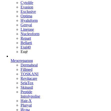
Cytolife
Evasion
Exclusive
Optima
Hyaluform
Genyal
Linerase
Nucleoform
Repart
Bellarti
Ejal40
Ещё
Мезотерапия
Dermaheal
Fillmed
TOSKANI
Revitacare
SelaTox
Skinasil
Peptide
Introlypolise
Hair-X
Pluryal
Иглы