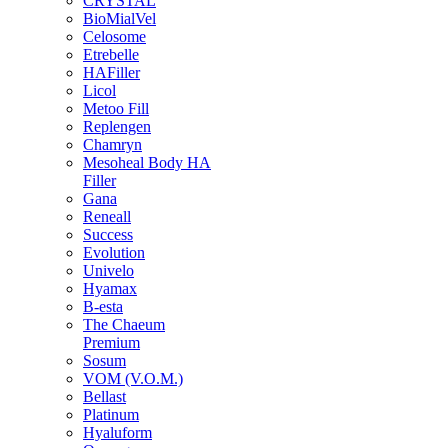
CRYSTAL
BioMialVel
Celosome
Etrebelle
HAFiller
Licol
Metoo Fill
Replengen
Chamryn
Mesoheal Body HA
Filler
Gana
Reneall
Success
Evolution
Univelo
Hyamax
B-esta
The Chaeum
Premium
Sosum
VOM (V.O.M.)
Bellast
Platinum
Hyaluform