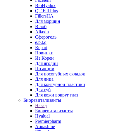
Facetem
BioHyalux
QT Fill Plus
FillersHA
Для морщин
В лоб
Aliaxin
Сферогель
e.p.t.q
Repart
Новинки
Из Кореи
Для ягодиц
По акции
Для носогубных складок
Для лица
Для контурной пластики
Для губ
Для кожи вокруг глаз
Биоревитализанты
Назад
Биоревитализанты
Hyalual
Premierpharm
Aquashine