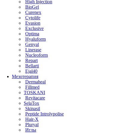
High Injection
BioGel
Curenex
Cytolife
Evasion
Exclusive
Optima
Hyaluform
Genyal
Linerase
Nucleoform
Repart
Bellarti
Ejal40
Мезотерапия
Dermaheal
Fillmed
TOSKANI
Revitacare
SelaTox
Skinasil
Peptide Introlypolise
Hair-X
Pluryal
Иглы