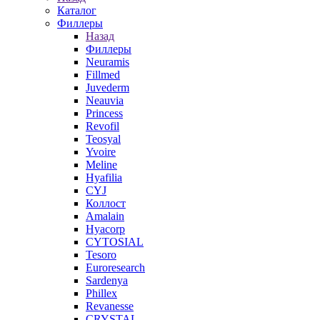
Каталог
Филлеры
Назад
Филлеры
Neuramis
Fillmed
Juvederm
Neauvia
Princess
Revofil
Teosyal
Yvoire
Meline
Hyafilia
CYJ
Коллост
Amalain
Hyacorp
CYTOSIAL
Tesoro
Euroresearch
Sardenya
Phillex
Revanesse
CRYSTAL