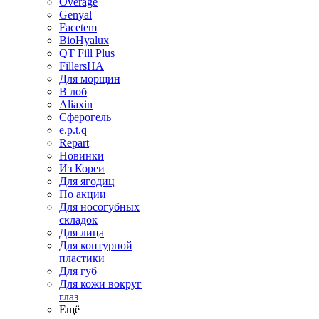
Overage
Genyal
Facetem
BioHyalux
QT Fill Plus
FillersHA
Для морщин
В лоб
Aliaxin
Сферогель
e.p.t.q
Repart
Новинки
Из Кореи
Для ягодиц
По акции
Для носогубных
складок
Для лица
Для контурной
пластики
Для губ
Для кожи вокруг
глаз
Ещё