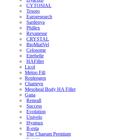
CYTOSIAL
Tesoro
Euroresearch
Sardenya
Phillex
Revanesse
CRYSTAL
BioMialVel
Celosome
Etrebelle
HAFiller
Licol
Metoo Fill
Replengen
Chamryn
Mesoheal Body HA Filler
Gana
Reneall
Success
Evolution
Univelo
Hyamax
B-esta
The Chaeum Premium