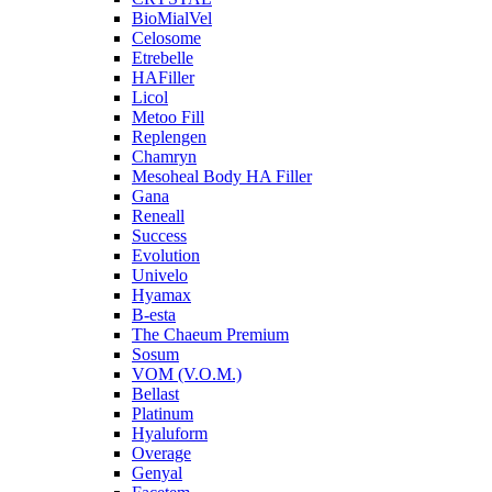
BioMialVel
Celosome
Etrebelle
HAFiller
Licol
Metoo Fill
Replengen
Chamryn
Mesoheal Body HA Filler
Gana
Reneall
Success
Evolution
Univelo
Hyamax
B-esta
The Chaeum Premium
Sosum
VOM (V.O.M.)
Bellast
Platinum
Hyaluform
Overage
Genyal