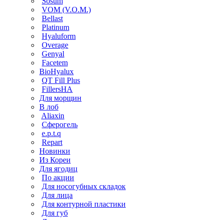
Sosum
VOM (V.O.M.)
Bellast
Platinum
Hyaluform
Overage
Genyal
Facetem
BioHyalux
QT Fill Plus
FillersHA
Для морщин
В лоб
Aliaxin
Сферогель
e.p.t.q
Repart
Новинки
Из Кореи
Для ягодиц
По акции
Для носогубных складок
Для лица
Для контурной пластики
Для губ