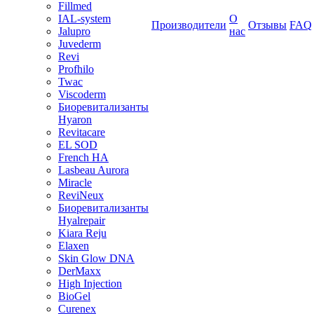
Fillmed
IAL-system
О
Производители
Отзывы
FAQ
Jalupro
нас
Juvederm
Revi
Profhilo
Twac
Viscoderm
Биоревитализанты
Hyaron
Revitacare
EL SOD
French HA
Lasbeau Aurora
Miracle
ReviNeux
Биоревитализанты
Hyalrepair
Kiara Reju
Elaxen
Skin Glow DNA
DerMaxx
High Injection
BioGel
Curenex