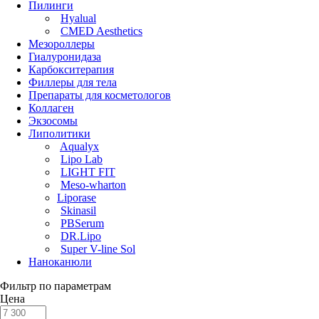
Пилинги
Hyalual
CMED Aesthetics
Мезороллеры
Гиалуронидаза
Карбокситерапия
Филлеры для тела
Препараты для косметологов
Коллаген
Экзосомы
Липолитики
Aqualyx
Lipo Lab
LIGHT FIT
Meso-wharton
Liporase
Skinasil
PBSerum
DR.Lipo
Super V-line Sol
Наноканюли
Фильтр по параметрам
Цена