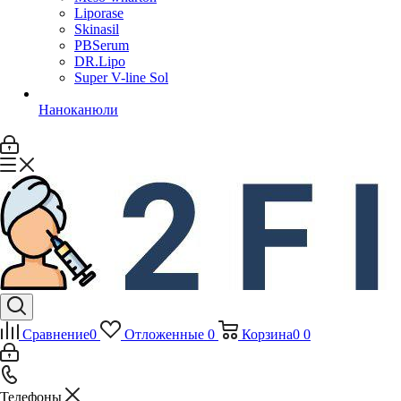
Liporase
Skinasil
PBSerum
DR.Lipo
Super V-line Sol
Наноканюли
Сравнение
0
Отложенные
0
Корзина
0
0
Телефоны