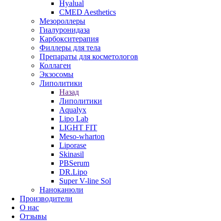
Hyalual
CMED Aesthetics
Мезороллеры
Гиалуронидаза
Карбокситерапия
Филлеры для тела
Препараты для косметологов
Коллаген
Экзосомы
Липолитики
Назад
Липолитики
Aqualyx
Lipo Lab
LIGHT FIT
Meso-wharton
Liporase
Skinasil
PBSerum
DR.Lipo
Super V-line Sol
Наноканюли
Производители
О нас
Отзывы