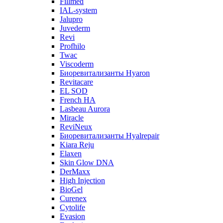
Fillmed
IAL-system
Jalupro
Juvederm
Revi
Profhilo
Twac
Viscoderm
Биоревитализанты Hyaron
Revitacare
EL SOD
French HA
Lasbeau Aurora
Miracle
ReviNeux
Биоревитализанты Hyalrepair
Kiara Reju
Elaxen
Skin Glow DNA
DerMaxx
High Injection
BioGel
Curenex
Cytolife
Evasion