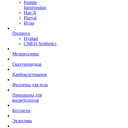
Peptide
Introlypolise
Hair-X
Pluryal
Иглы
Пилинги
Hyalual
CMED Aesthetics
Мезороллеры
Гиалуронидаза
Карбокситерапия
Филлеры для тела
Препараты для
косметологов
Коллаген
Экзосомы