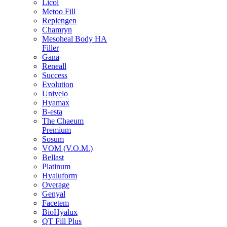
Licol
Metoo Fill
Replengen
Chamryn
Mesoheal Body HA
Filler
Gana
Reneall
Success
Evolution
Univelo
Hyamax
B-esta
The Chaeum
Premium
Sosum
VOM (V.O.M.)
Bellast
Platinum
Hyaluform
Overage
Genyal
Facetem
BioHyalux
QT Fill Plus